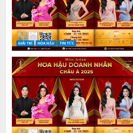
GIẢI TRÍ
HOA HẬU
TIN TỨC