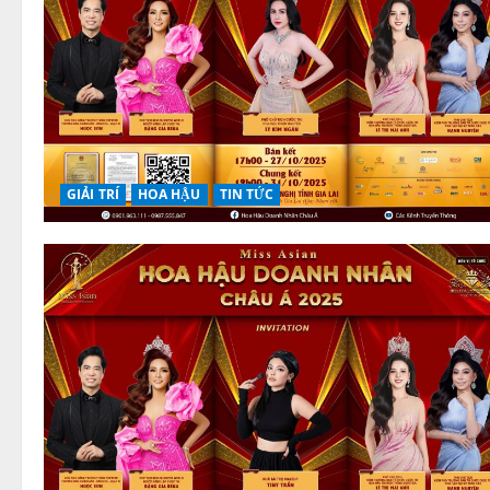
GIẢI TRÍ
HOA HẬU
TIN TỨC