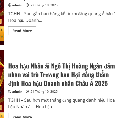
nhân
admin
22 Tháng 10, 2025
Châu
Á
TGHH – Sau gần hai tháng kể từ khi đăng quang Á hậu 1
2025
với
Hoa hậu Doanh...
vai
trò
Phó
Read
Read More
Ban
more
Nghệ
about
thuật
Á
hậu
Lâm
Thị
Thanh
Tuyền
Hoa hậu Nhân ái Ngô Thị Hoàng Ngân đảm
tái
xuất
ấn
nhận vai trò Trưởng ban Hội đồng thẩm
tượng
sau
định Hoa hậu Doanh nhân Châu Á 2025
đăng
quang,
đồng
admin
21 Tháng 10, 2025
hành
cùng
TGHH – Sau hơn một tháng đăng quang danh hiệu Hoa
Hoa
hậu
hậu Nhân ái – Hoa hậu...
Doanh
nhân
Châu
Read
Read More