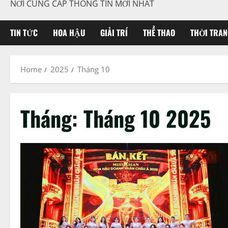
NƠI CUNG CẤP THÔNG TIN MỚI NHẤT
TIN TỨC
HOA HẬU
GIẢI TRÍ
THỂ THAO
THỜI TRAN
Home
2025
Tháng 10
Tháng:
Tháng 10 2025