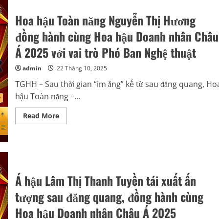
–
Á
Hoa hậu Toàn năng Nguyễn Thị Hương
hậu
Nguyễn
Thị
đồng hành cùng Hoa hậu Doanh nhân Châu
Vân
ngồi
Á 2025 với vai trò Phó Ban Nghệ thuật
“ghế
nóng”
Hội
admin
22 Tháng 10, 2025
đồng
thẩm
TGHH – Sau thời gian “im ắng” kể từ sau đăng quang, Ho
định
Hoa
hậu Toàn năng –...
hậu
Doanh
nhân
Read
Read More
Châu
more
Á
about
2025
Hoa
hậu
Toàn
năng
Nguyễn
Thị
Á hậu Lâm Thị Thanh Tuyền tái xuất ấn
Hương
đồng
hành
tượng sau đăng quang, đồng hành cùng
cùng
Hoa
Hoa hậu Doanh nhân Châu Á 2025
hậu
Doanh