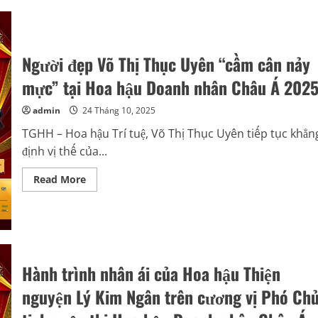
gốc
Đà
Nẵng
Phạm
Thị
Trang
Người đẹp Võ Thị Thục Uyên “cầm cân nảy
tái
xuất
mực” tại Hoa hậu Doanh nhân Châu Á 202
ấn
tượng
tại
admin
24 Tháng 10, 2025
Hoa
hậu
TGHH – Hoa hậu Trí tuệ, Võ Thị Thục Uyên tiếp tục khẳn
Doanh
nhân
định vị thế của...
Châu
Á
2025
Read
Read More
more
about
Người
đẹp
Võ
Thị
Thục
Uyên
Hành trình nhân ái của Hoa hậu Thiện
“cầm
cân
nảy
nguyện Lý Kim Ngân trên cương vị Phó Ch
mực”
tại
Hoa