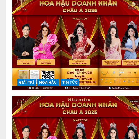
GIẢI TRÍ
HOA HẬU
TIN TỨC