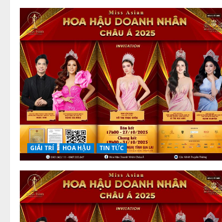
GIẢI TRÍ
HOA HẬU
TIN TỨC