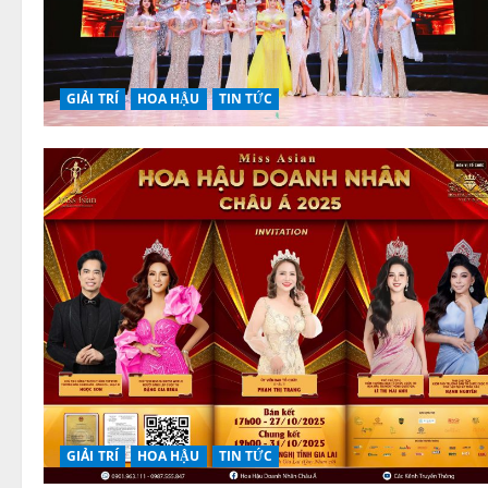
GIẢI TRÍ
HOA HẬU
TIN TỨC
GIẢI TRÍ
HOA HẬU
TIN TỨC