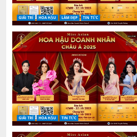
GIẢI TRÍ
HOA HẬU
LÀM ĐẸP
TIN TỨC
GIẢI TRÍ
HOA HẬU
TIN TỨC