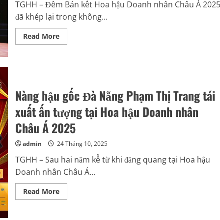
TGHH – Đêm Bán kết Hoa hậu Doanh nhân Châu Á 202
đã khép lại trong không...
Read
Read More
more
about
Hoa
hậu
Lê
Thị
Mai
Anh
Nàng hậu gốc Đà Nẵng Phạm Thị Trang tái
khẳng
định
xuất ấn tượng tại Hoa hậu Doanh nhân
bản
lĩnh
Châu Á 2025
lãnh
đạo
tại
admin
24 Tháng 10, 2025
Đêm
Bán
TGHH – Sau hai năm kể từ khi đăng quang tại Hoa hậu
kết
Hoa
Doanh nhân Châu Á...
hậu
Doanh
nhân
Read
Read More
Châu
more
Á
about
2025
Nàng
hậu