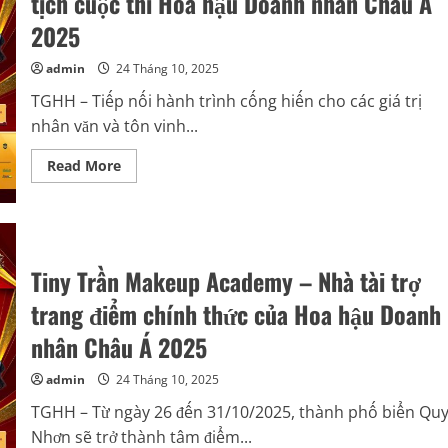
tịch cuộc thi Hoa hậu Doanh nhân Châu Á
hậu
2025
Doanh
nhân
Châu
admin
24 Tháng 10, 2025
Á
2025
TGHH – Tiếp nối hành trình cống hiến cho các giá trị
nhân văn và tôn vinh...
Read
Read More
more
about
Hành
trình
nhân
ái
của
Tiny Trần Makeup Academy – Nhà tài trợ
Hoa
hậu
Thiện
trang điểm chính thức của Hoa hậu Doanh
nguyện
Lý
nhân Châu Á 2025
Kim
Ngân
trên
admin
24 Tháng 10, 2025
cương
vị
TGHH – Từ ngày 26 đến 31/10/2025, thành phố biển Qu
Phó
Chủ
Nhơn sẽ trở thành tâm điểm...
tịch