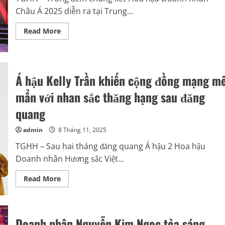
trị
doanh
Châu Á 2025 diễn ra tại Trung...
nghiệp
Read
Read More
more
about
BYD
EV
Auto
Đắk
Á hậu Kelly Trần khiến cộng đồng mạng m
Lắk
–
mẩn với nhan sắc thăng hạng sau đăng
Nhà
tài
trợ
quang
đồng
phục
góp
admin
8 Tháng 11, 2025
phần
tạo
TGHH – Sau hai tháng đăng quang Á hậu 2 Hoa hậu
nên
thành
Doanh nhân Hương sắc Việt...
công
của
Read
Hoa
Read More
more
hậu
about
Doanh
Á
nhân
hậu
Châu
Kelly
Á
Doanh nhân Nguyễn Kim Ngọc tỏa sáng
Trần
2025