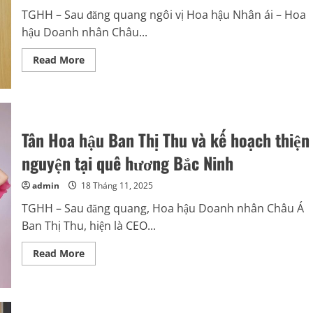
trong
TGHH – Sau đăng quang ngôi vị Hoa hậu Nhân ái – Hoa
buổi
tiệc
hậu Doanh nhân Châu...
“Vinh
quang
ngày
Read
Read More
trở
more
về”
about
Hoa
hậu
Nhân
ái
Trần
Tân Hoa hậu Ban Thị Thu và kế hoạch thiện
Thị
Phương
và
nguyện tại quê hương Bắc Ninh
món
quà
đến
admin
18 Tháng 11, 2025
trường
Tiểu
TGHH – Sau đăng quang, Hoa hậu Doanh nhân Châu Á
học
Ban Thị Thu, hiện là CEO...
Tân
Thành
nhân
Read
Read More
ngày
more
Hiến
about
chương
Tân
Nhà
Hoa
giáo
hậu
Việt
Ban