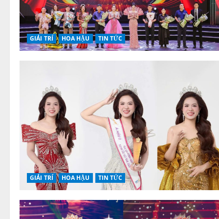
GIẢI TRÍ
HOA HẬU
TIN TỨC
GIẢI TRÍ
HOA HẬU
TIN TỨC