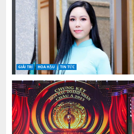
GIẢI TRÍ
HOA HẬU
TIN TỨC