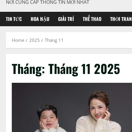
NƠI CUNG CẤP THÔNG TIN MỚI NHẤT
TIN TỨC
HOA HẬU
GIẢI TRÍ
THỂ THAO
THỜI TRAN
Home
2025
Tháng 11
Tháng:
Tháng 11 2025