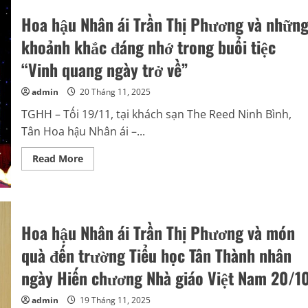
Thị
Thu
Hoa hậu Nhân ái Trần Thị Phương và nhữn
–
Cựu
khoảnh khắc đáng nhớ trong buổi tiệc
học
sinh
“Vinh quang ngày trở về”
xuất
sắc
trở
admin
20 Tháng 11, 2025
về
trao
TGHH – Tối 19/11, tại khách sạn The Reed Ninh Bình,
gửi
yêu
Tân Hoa hậu Nhân ái –...
thương
tới
Trường
Read
Read More
THCS
more
Vô
about
Tranh
Hoa
hậu
Nhân
ái
Trần
Hoa hậu Nhân ái Trần Thị Phương và món
Thị
Phương
quà đến trường Tiểu học Tân Thành nhân
và
những
ngày Hiến chương Nhà giáo Việt Nam 20/1
khoảnh
khắc
đáng
admin
19 Tháng 11, 2025
nhớ