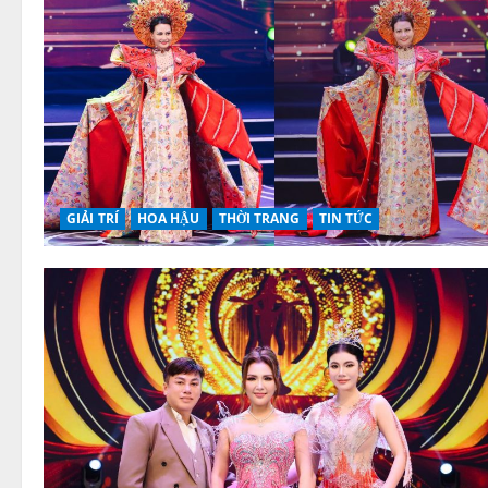
GIẢI TRÍ
HOA HẬU
THỜI TRANG
TIN TỨC