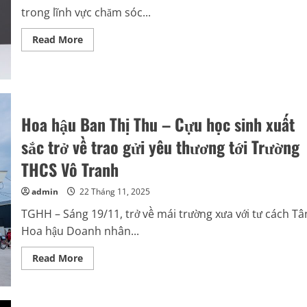
trong lĩnh vực chăm sóc...
Read
Read More
more
about
Phong
cách
sống
khỏe,
sống
lành
Hoa hậu Ban Thị Thu – Cựu học sinh xuất
và
nghị
sắc trở về trao gửi yêu thương tới Trường
lực
vượt
khó
THCS Vô Tranh
của
Lê
Thị
admin
22 Tháng 11, 2025
Ngọc
Anh
TGHH – Sáng 19/11, trở về mái trường xưa với tư cách Tâ
Hoa hậu Doanh nhân...
Read
Read More
more
about
Hoa
hậu
Ban