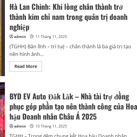
Nam
Thị
Hà Lan Chinh: Khi lòng chân thành trở
20/10
Thu
và
thành kim chỉ nam trong quản trị doanh
kế
hoạch
nghiệp
thiện
nguyện
tại
admin
11 Tháng 11, 2025
quê
hương
(TGHH) Bản lĩnh – trí tuệ – chân thành là ba giá trị tạo
Bắc
Ninh
nên hình ảnh...
Read
Read More
more
about
Hà
Lan
Chinh:
Khi
BYD EV Auto Đắk Lắk – Nhà tài trợ đồng
lòng
chân
phục góp phần tạo nên thành công của Ho
thành
trở
thành
hậu Doanh nhân Châu Á 2025
kim
chỉ
nam
admin
10 Tháng 11, 2025
trong
quản
TGHH – Trong đêm chung kết Hoa hậu Doanh nhân