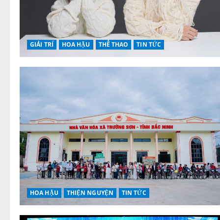
GIẢI TRÍ
HOA HẬU
THỂ THAO
TIN TỨC
HOA HẬU
THIỆN NGUYỆN
TIN TỨC