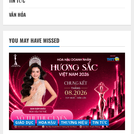
TIN TỨC
VĂN HÓA
YOU MAY HAVE MISSED
GIÁO DỤC
HOA HẬU
THƯƠNG HIỆU
TIN TỨC