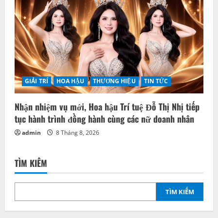
GIẢI TRÍ
HOA HẬU
THƯƠNG HIỆU
TIN TỨC
Nhận nhiệm vụ mới, Hoa hậu Trí tuệ Đỗ Thị Nhị tiếp
tục hành trình đồng hành cùng các nữ doanh nhân
admin
8 Tháng 8, 2026
TÌM KIẾM
TÌM KIẾM