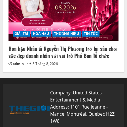
GIẢI TRÍ
HOA HẬU
THƯƠNG HIỆU
TIN TỨC
Hoa hậu Nhân ái Nguyễn Thị Phương trở lại sân chơi
sắc đẹp doanh nhân với vai trò Phó Ban Tổ chức
admin
8 Tháng 8, 2026
Company: United States
Entertainment & Media
Address: 1101 Rue Jeanne -
Mance, Montréal, Quebec H2Z
1W8