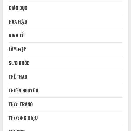
GIÁO DỤC
HOA HẬU
KINH TẾ
LÀM ĐẸP
SỨC KHỎE
THỂ THAO
THIỆN NGUYỆN
THỜI TRANG
THƯƠNG HIỆU