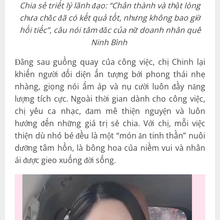
Chia sẻ triết lý lãnh đạo: “Chân thành và thật lòng
chưa chắc đã có kết quả tốt, nhưng không bao giờ
hối tiếc”, câu nói tâm đắc của nữ doanh nhân quê
Ninh Bình
Đằng sau guồng quay của công việc, chị Chinh lại
khiến người đối diện ấn tượng bởi phong thái nhẹ
nhàng, giọng nói ấm áp và nụ cười luôn đầy năng
lượng tích cực. Ngoài thời gian dành cho công việc,
chị yêu ca nhạc, đam mê thiện nguyện và luôn
hướng đến những giá trị sẻ chia. Với chị, mỗi việc
thiện dù nhỏ bé đều là một “món ăn tinh thần” nuôi
dưỡng tâm hồn, là bông hoa của niềm vui và nhân
ái được gieo xuống đời sống.