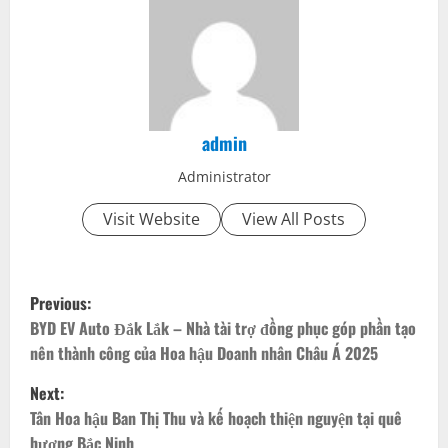
admin
Administrator
Visit Website
View All Posts
P
Previous:
o
BYD EV Auto Đắk Lắk – Nhà tài trợ đồng phục góp phần tạo
nên thành công của Hoa hậu Doanh nhân Châu Á 2025
s
Next:
t
Tân Hoa hậu Ban Thị Thu và kế hoạch thiện nguyện tại quê
hương Bắc Ninh