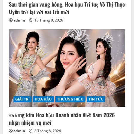
Sau thời gian vắng bóng, Hoa hậu Trí tuệ Võ Thị Thục
Uyên trở lại với vai trò mới
admin
10 Tháng 8, 2026
GIẢI TRÍ
HOA HẬU
THƯƠNG HIỆU
TIN TỨC
Đương kim Hoa hậu Doanh nhân Việt Nam 2026
nhận nhiệm vụ mới
admin
8 Tháng 8, 2026