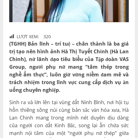
LƯỢT XEM:
320
(TGHH) Bản lĩnh – trí tuệ – chân thành là ba giá
trị tạo nên hình ảnh Hà Thị Tuyết Chinh (Hà Lan
Chinh), nữ lãnh đạo tiêu biểu của Tập đoàn VAS
Group, người phụ nữ mang “tâm thép trong
nghề ẩm thực”, luôn giữ vững niềm đam mê và
trách nhiệm trong lĩnh vực cung cấp dịch vụ ăn
uống chuyên nghiệp.
Sinh ra và lớn lên tại vùng đất Ninh Bình, nơi hội tụ
hồn thiêng sông núi cùng bản sắc văn hóa xưa, Hà
Lan Chinh mang trong mình nét duyên dịu dàng
của người con đất Kinh Bắc, song lại ẩn chứa sức
mạnh nội tâm của một “người phụ nữ thép” giữa