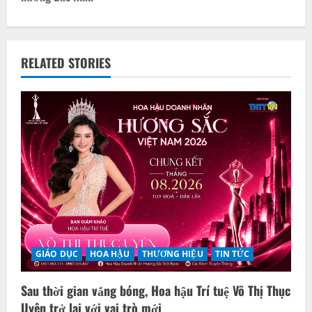
n
a
v
RELATED STORIES
i
g
a
t
i
o
GIÁO DỤC
HOA HẬU
THƯƠNG HIỆU
TIN TỨC
n
Sau thời gian vắng bóng, Hoa hậu Trí tuệ Võ Thị Thục
Uyên trở lại với vai trò mới