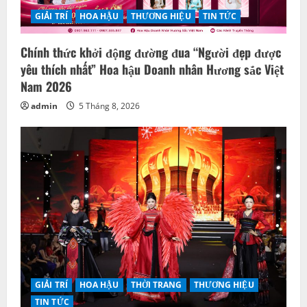
i
GIẢI TRÍ
HOA HẬU
THƯƠNG HIỆU
TIN TỨC
o
Chính thức khởi động đường đua “Người đẹp được
n
yêu thích nhất” Hoa hậu Doanh nhân Hương sắc Việt
Nam 2026
admin
5 Tháng 8, 2026
GIẢI TRÍ
HOA HẬU
THỜI TRANG
THƯƠNG HIỆU
TIN TỨC