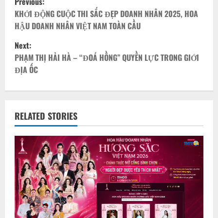
Previous:
o
KHỞI ĐỘNG CUỘC THI SẮC ĐẸP DOANH NHÂN 2025, HOA
HẬU DOANH NHÂN VIỆT NAM TOÀN CẦU
s
Next:
t
PHẠM THỊ HẢI HÀ – “ĐOÁ HỒNG” QUYỀN LỰC TRONG GIỚI
ĐỊA ỐC
n
a
v
RELATED STORIES
i
g
a
t