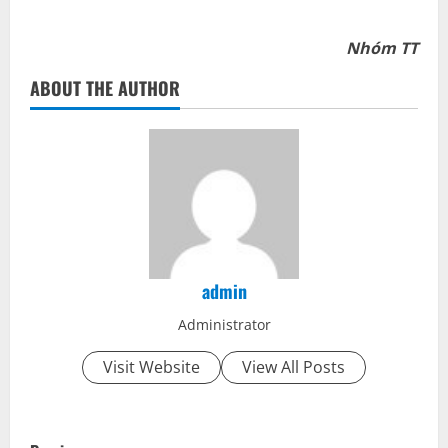
Nhóm TT
ABOUT THE AUTHOR
admin
Administrator
Visit Website
View All Posts
P