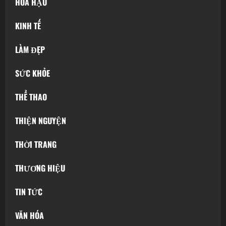
HOA HẬU
KINH TẾ
LÀM ĐẸP
SỨC KHỎE
THỂ THAO
THIỆN NGUYỆN
THỜI TRANG
THƯƠNG HIỆU
TIN TỨC
VĂN HÓA