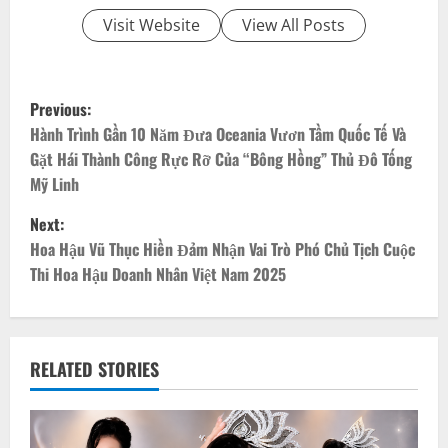
Visit Website
View All Posts
P
Previous:
o
Hành Trình Gần 10 Năm Đưa Oceania Vươn Tầm Quốc Tế Và
Gặt Hái Thành Công Rực Rỡ Của “Bông Hồng” Thủ Đô Tống
s
Mỹ Linh
t
Next:
Hoa Hậu Vũ Thục Hiền Đảm Nhận Vai Trò Phó Chủ Tịch Cuộc
n
Thi Hoa Hậu Doanh Nhân Việt Nam 2025
a
v
RELATED STORIES
i
g