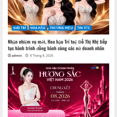
GIẢI TRÍ
HOA HẬU
THƯƠNG HIỆU
TIN TỨC
Nhận nhiệm vụ mới, Hoa hậu Trí tuệ Đỗ Thị Nhị tiếp
tục hành trình đồng hành cùng các nữ doanh nhân
admin
8 Tháng 8, 2026