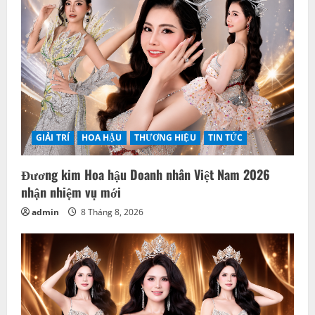
a
t
i
o
n
GIẢI TRÍ
HOA HẬU
THƯƠNG HIỆU
TIN TỨC
Đương kim Hoa hậu Doanh nhân Việt Nam 2026
nhận nhiệm vụ mới
admin
8 Tháng 8, 2026