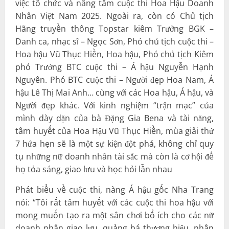
việc tổ chức và nâng tầm cuộc thi Hoa Hậu Doanh
Nhân Việt Nam 2025. Ngoài ra, còn có Chủ tịch
Hãng truyền thông Topstar kiêm
Trưởng BGK –
Danh ca, nhạc sĩ – Ngọc Sơn, Phó chủ tịch cuộc thi –
Hoa hậu Vũ Thục Hiền, Hoa hậu, Phó chủ tịch Kiêm
phó Trưởng BTC cuộc thi – Á hậu Nguyễn Hạnh
Nguyên
.
Phó BTC cuộc thi – Người đẹp Hoa Nam, Á
hậu Lê Thị Mai Anh… cùng với các Hoa hậu, Á hậu, và
Người đẹp khác.
Với kinh nghiệm “trận mạc” của
mình dày dặn của bà Đặng Gia Bena và tài năng,
tâm huyết của Hoa Hậu Vũ Thục Hiền, mùa giải thứ
7 hứa hẹn sẽ là một sự kiện đột phá, không chỉ quy
tụ những nữ doanh nhân tài sắc mà còn là cơ hội để
họ tỏa sáng, giao lưu và học hỏi lẫn nhau
Phát biểu về cuộc thi, nàng Á hậu gốc Nha Trang
nói: “Tôi rất tâm huyết với các cuộc thi hoa hậu với
mong muốn tạo ra một sân chơi bổ ích cho các nữ
doanh nhân giao lưu, quảng bá thương hiệu, nhân