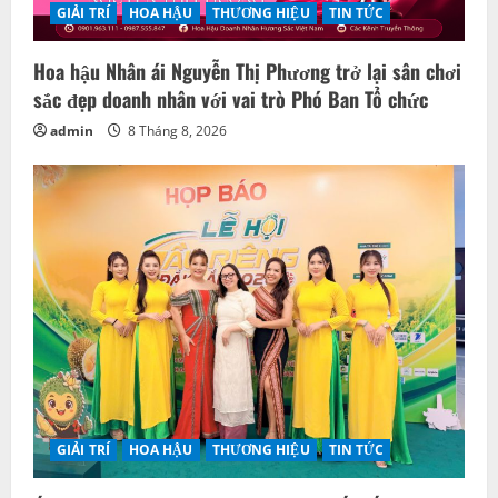
GIẢI TRÍ
HOA HẬU
THƯƠNG HIỆU
TIN TỨC
Hoa hậu Nhân ái Nguyễn Thị Phương trở lại sân chơi
sắc đẹp doanh nhân với vai trò Phó Ban Tổ chức
admin
8 Tháng 8, 2026
GIẢI TRÍ
HOA HẬU
THƯƠNG HIỆU
TIN TỨC