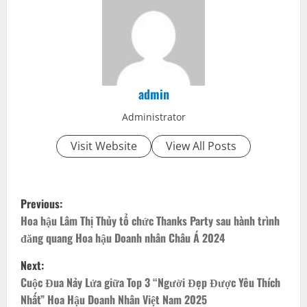
admin
Administrator
Visit Website
View All Posts
P
Previous:
o
Hoa hậu Lâm Thị Thủy tổ chức Thanks Party sau hành trình
đăng quang Hoa hậu Doanh nhân Châu Á 2024
s
Next:
t
Cuộc Đua Nảy Lửa giữa Top 3 “Người Đẹp Được Yêu Thích
Nhất” Hoa Hậu Doanh Nhân Việt Nam 2025