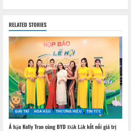
n
a
v
RELATED STORIES
i
g
a
t
i
o
n
GIẢI TRÍ
HOA HẬU
THƯƠNG HIỆU
TIN TỨC
Á hậu Kelly Tran cùng BYD Đắk Lắk kết nối giá trị