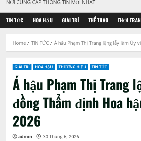
NƠI CUNG CẤP THÔNG TIN MỚI NHẤT
TIN TỨC
HOA HẬU
GIẢI TRÍ
THỂ THAO
THỜI TRAN
Home
TIN TỨC
Á hậu Phạm Thị Trang lộng lẫy làm Ủy 
GIẢI TRÍ
HOA HẬU
THƯƠNG HIỆU
TIN TỨC
Á hậu Phạm Thị Trang lộ
đồng Thẩm định Hoa hậ
2026
admin
30 Tháng 6, 2026