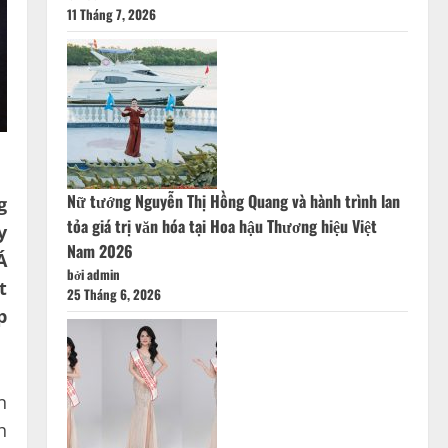
11 Tháng 7, 2026
Nữ tướng Nguyễn Thị Hồng Quang và hành trình lan
g
tỏa giá trị văn hóa tại Hoa hậu Thương hiệu Việt
y
Nam 2026
Á
bởi admin
t
25 Tháng 6, 2026
p
n
h