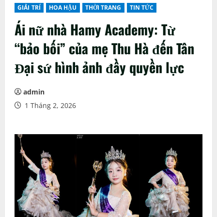
GIẢI TRÍ
HOA HẬU
THỜI TRANG
TIN TỨC
Ái nữ nhà Hamy Academy: Từ
“bảo bối” của mẹ Thu Hà đến Tân
Đại sứ hình ảnh đầy quyền lực
admin
1 Tháng 2, 2026