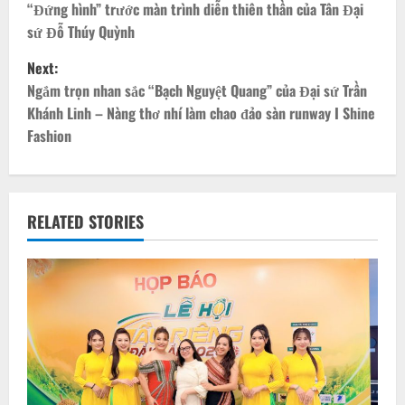
o
“Đứng hình” trước màn trình diễn thiên thần của Tân Đại
sứ Đỗ Thúy Quỳnh
s
Next:
t
Ngắm trọn nhan sắc “Bạch Nguyệt Quang” của Đại sứ Trần
Khánh Linh – Nàng thơ nhí làm chao đảo sàn runway I Shine
n
Fashion
a
v
RELATED STORIES
i
g
a
t
i