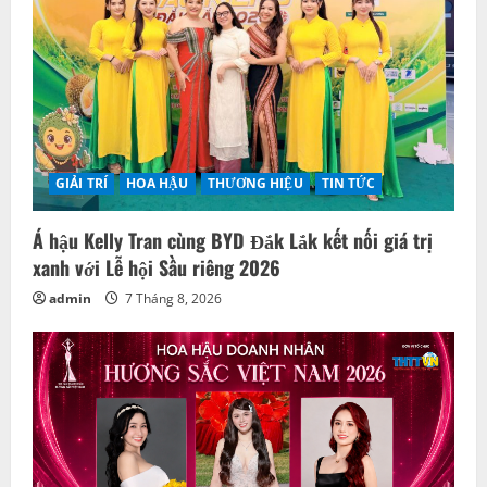
GIẢI TRÍ
HOA HẬU
THƯƠNG HIỆU
TIN TỨC
Á hậu Kelly Tran cùng BYD Đắk Lắk kết nối giá trị
xanh với Lễ hội Sầu riêng 2026
admin
7 Tháng 8, 2026