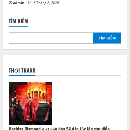
admin
6 Tháng 8, 2026
TÌM KIẾM
TÌM KIẾM
THỜI TRANG
Hachisa Diamond đưa văn hóa 54 dân tộc lên sàn diễn