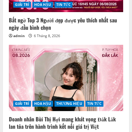
GIẢI TRÍ
HOA HẬU
TIN TỨC
Bất ngờ Top 3 Người đẹp được yêu thích nhất sau
ngày đầu bình chọn
admin
6 Tháng 8, 2026
GIẢI TRÍ
HOA HẬU
THƯƠNG HIỆU
TIN TỨC
Doanh nhân Bùi Thị Hợi mang khát vọng Đắk Lắk
lan tỏa trên hành trình kết nối giá trị Việt