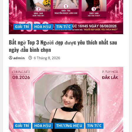
GIẢI TRÍ
HOA HẬU
TIN TỨC
Bất ngờ Top 3 Người đẹp được yêu thích nhất sau
ngày đầu bình chọn
admin
6 Tháng 8, 2026
GIẢI TRÍ
HOA HẬU
THƯƠNG HIỆU
TIN TỨC