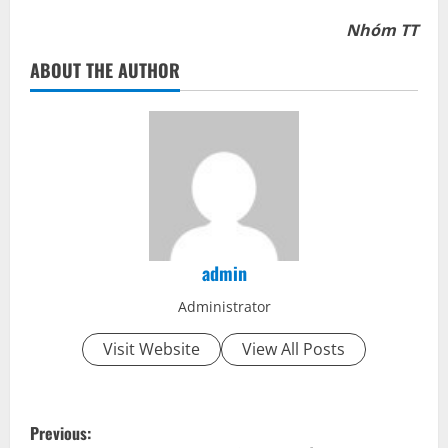
Nhóm TT
ABOUT THE AUTHOR
admin
Administrator
Visit Website
View All Posts
P
Previous: