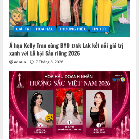
o
n
GIẢI TRÍ
HOA HẬU
THƯƠNG HIỆU
TIN TỨC
Á hậu Kelly Tran cùng BYD Đắk Lắk kết nối giá trị
xanh với Lễ hội Sầu riêng 2026
admin
7 Tháng 8, 2026