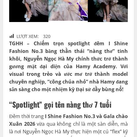
LƯỢT XEM:
320
TGHH – Chiếm trọn spotlight đêm I Shine
Fashion No.3 bằng thần thái “nàng thơ” tinh
khôi, Nguyễn Ngọc Hà My chính thức trở thành
gương mặt đại diện của Hamy Academy. Với
visual trong trẻo và ước mơ trở thành model
chuyên nghiệp, “công chúa nhỏ” nhà Hamy đang
sẵn sàng cho một nhiệm kỳ Đại sứ đầy bùng nổ!
“Spotlight” gọi tên nàng thơ 7 tuổi
Đêm thời trang
I Shine Fashion No.3 và Gala chào
Xuân 2026
vừa qua không chỉ là một sàn diễn, mà
là nơi Nguyễn Ngọc Hà My thực hiện một cú “flex” kỹ