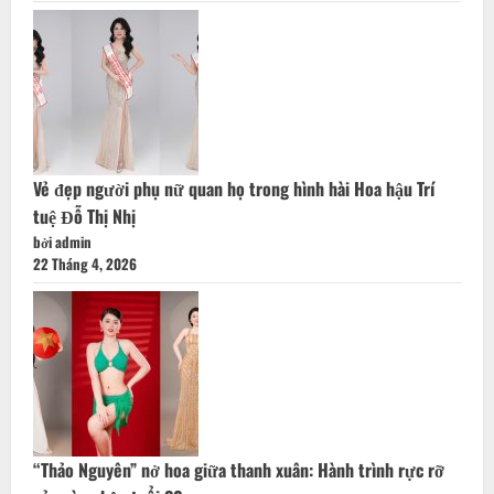
Vẻ đẹp người phụ nữ quan họ trong hình hài Hoa hậu Trí
tuệ Đỗ Thị Nhị
bởi admin
22 Tháng 4, 2026
“Thảo Nguyên” nở hoa giữa thanh xuân: Hành trình rực rỡ