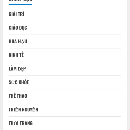
GIẢI TRÍ
GIÁO DỤC
HOA HẬU
KINH TẾ
LÀM ĐẸP
SỨC KHỎE
THỂ THAO
THIỆN NGUYỆN
THỜI TRANG