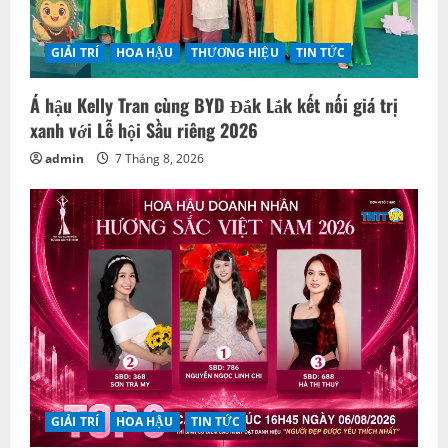
GIẢI TRÍ
HOA HẬU
THƯƠNG HIỆU
TIN TỨC
Á hậu Kelly Tran cùng BYD Đắk Lắk kết nối giá trị
xanh với Lễ hội Sầu riêng 2026
admin
7 Tháng 8, 2026
GIẢI TRÍ
HOA HẬU
TIN TỨC