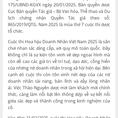
175/UBND-KGVX ngày 20/01/2025. Bản quyền được
Cục Bản quyền Tác giả – Bộ Văn hóa, Thể thao và Du
lịch chứng nhận Quyền Tác giả theo số:
865/2019/QTG. Năm 2025 là mùa thứ 7 cuộc thi được
tổ chức.
Cuộc thi Hoa hậu Doanh Nhân Việt Nam 2025 là sân
chơi nhan sắc đẳng cấp, với quy mô toàn quốc. Đây
không chỉ là sự kiện tôn vinh vẻ đẹp ngoại hình mà
còn đề cao các giá trị về trí tuệ, đạo đức, cống hiến
của những nữ doanh nhân trong xã hội hiện đại. Bên
cạnh đó cuộc thi còn tôn vinh nét đẹp của các nữ
doanh nhân tài năng, bản lĩnh và đầy lòng nhân
ái. Việc Thảo Nguyên được mời làm khách mời chính
thức, càng làm nổi bật lên thông điệp về sự kết nối
giữa sắc đẹp và thành công trong kinh nghiệm của
cô.
Vào đêm 21/02/2025, cuộc thi
Hoa Hậu Doanh Nhân