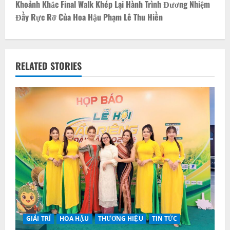
t
Khoảnh Khắc Final Walk Khép Lại Hành Trình Đương Nhiệm
Đầy Rực Rỡ Của Hoa Hậu Phạm Lê Thu Hiền
n
a
v
RELATED STORIES
i
g
a
t
i
o
n
GIẢI TRÍ
HOA HẬU
THƯƠNG HIỆU
TIN TỨC