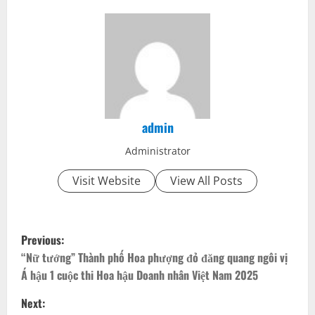
admin
Administrator
Visit Website
View All Posts
P
Previous:
o
“Nữ tướng” Thành phố Hoa phượng đỏ đăng quang ngôi vị
Á hậu 1 cuộc thi Hoa hậu Doanh nhân Việt Nam 2025
s
Next: