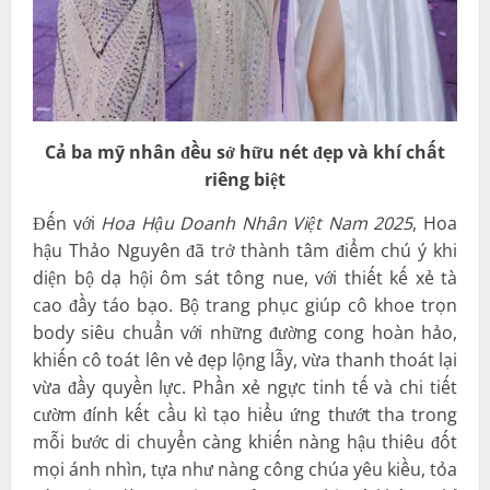
Cả ba mỹ nhân đều sở hữu nét đẹp và khí chất
riêng biệt
Đến với
Hoa Hậu Doanh Nhân Việt Nam 2025
, Hoa
hậu Thảo Nguyên đã trở thành tâm điểm chú ý khi
diện bộ dạ hội ôm sát tông nue, với thiết kế xẻ tà
cao đầy táo bạo. Bộ trang phục giúp cô khoe trọn
body siêu chuẩn với những đường cong hoàn hảo,
khiến cô toát lên vẻ đẹp lộng lẫy, vừa thanh thoát lại
vừa đầy quyền lực. Phần xẻ ngực tinh tế và chi tiết
cườm đính kết cầu kì tạo hiểu ứng thướt tha trong
mỗi bước di chuyển càng khiến nàng hậu thiêu đốt
mọi ánh nhìn, tựa như nàng công chúa yêu kiều, tỏa