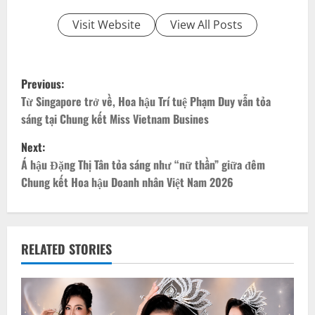
Visit Website
View All Posts
P
Previous:
o
Từ Singapore trở về, Hoa hậu Trí tuệ Phạm Duy vẫn tỏa
sáng tại Chung kết Miss Vietnam Busines
s
Next:
t
Á hậu Đặng Thị Tân tỏa sáng như “nữ thần” giữa đêm
Chung kết Hoa hậu Doanh nhân Việt Nam 2026
n
a
v
RELATED STORIES
i
g