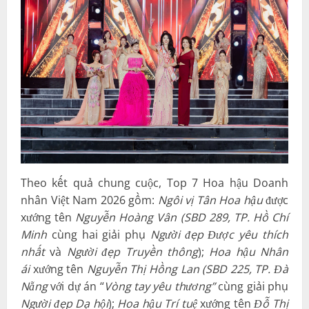
Theo kết quả chung cuộc, Top 7 Hoa hậu Doanh
nhân Việt Nam 2026 gồm:
Ngôi vị Tân Hoa hậu
được
xướng tên
Nguyễn Hoàng Vân
(SBD
289
,
TP. Hồ Chí
Minh
cùng hai giải phụ
Người đẹp
Được yêu thích
nhất
và
Người đẹp
Truyền thông
);
Hoa hậu Nhân
ái
xướng tên
Nguyễn Thị Hồng Lan
(SBD
225
,
TP. Đà
Nẵng
với dự án “
Vòng tay yêu thương
”
cùng giải phụ
Người đẹp Dạ hội
);
Hoa hậu Trí tuệ
xướng tên
Đỗ Thị