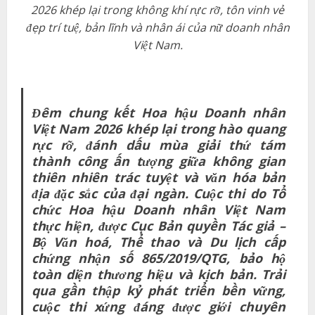
2026 khép lại trong không khí rực rỡ, tôn vinh vẻ
đẹp trí tuệ, bản lĩnh và nhân ái của nữ doanh nhân
Việt Nam.
Đêm chung kết Hoa hậu Doanh nhân
Việt Nam 2026 khép lại trong hào quang
rực rỡ, đánh dấu mùa giải thứ tám
thành công ấn tượng giữa không gian
thiên nhiên
trác tuyệt
và văn hóa
bản
địa
đặc sắc của
đại ngàn
. Cuộc thi do Tổ
chức Hoa hậu Doanh nhân Việt Nam
thực hiện, được Cục Bản quyền Tác giả –
Bộ
Văn hoá, Thể thao và Du lịch
cấp
chứng nhận
số
865/2019/QTG, bảo hộ
toàn diện thương hiệu và
kịch bản
.
Trải
qua gần thập kỷ
phát triển
bền vững
,
cuộc thi xứng đáng
được giới chuyên