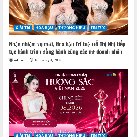
GIẢI TRÍ
HOA HẬU
THƯƠNG HIỆU
TIN TỨC
Nhận nhiệm vụ mới, Hoa hậu Trí tuệ Đỗ Thị Nhị tiếp
tục hành trình đồng hành cùng các nữ doanh nhân
admin
8 Tháng 8, 2026
GIẢI TRÍ
HOA HẬU
THƯƠNG HIỆU
TIN TỨC