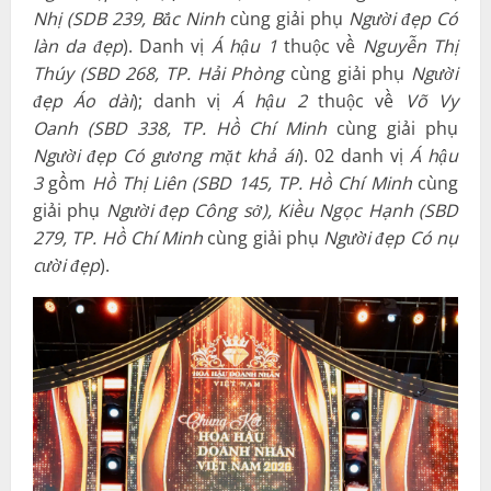
Nhị
(SDB
239, Bắc Ninh
cùng giải phụ
Người đẹp
Có
làn da đẹp
). Danh vị
Á hậu 1
thuộc về
Nguyễn Thị
Thúy
(SBD
268
,
TP. Hải Phòng
cùng giải phụ
Người
đẹp Áo dài
); danh vị
Á hậu 2
thuộc về
Võ Vy
Oanh
(SBD
338
,
TP. Hồ Chí Minh
cùng giải phụ
Người đẹp
Có gương mặt khả ái
). 02 danh vị
Á hậu
3
gồm
Hồ Thị Liên
(SBD
145
,
TP. Hồ Chí Minh
cùng
giải phụ
Người đẹp Công sở
),
Kiều Ngọc Hạnh
(SBD
279
,
TP. Hồ Chí Minh
cùng giải phụ
Người đẹp
Có nụ
cười đẹp
).