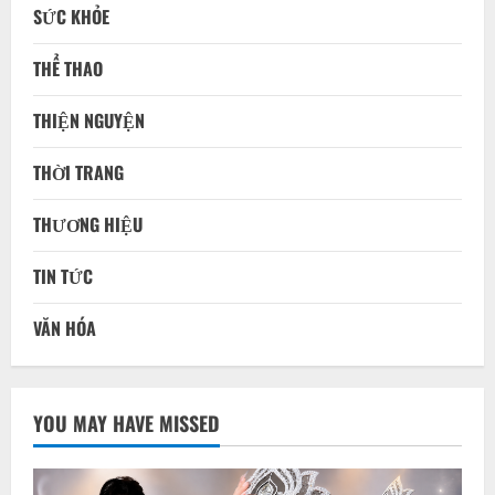
SỨC KHỎE
THỂ THAO
THIỆN NGUYỆN
THỜI TRANG
THƯƠNG HIỆU
TIN TỨC
VĂN HÓA
YOU MAY HAVE MISSED