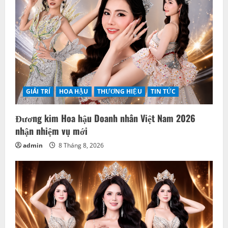
a
t
i
o
GIẢI TRÍ
HOA HẬU
THƯƠNG HIỆU
TIN TỨC
n
Đương kim Hoa hậu Doanh nhân Việt Nam 2026
nhận nhiệm vụ mới
admin
8 Tháng 8, 2026