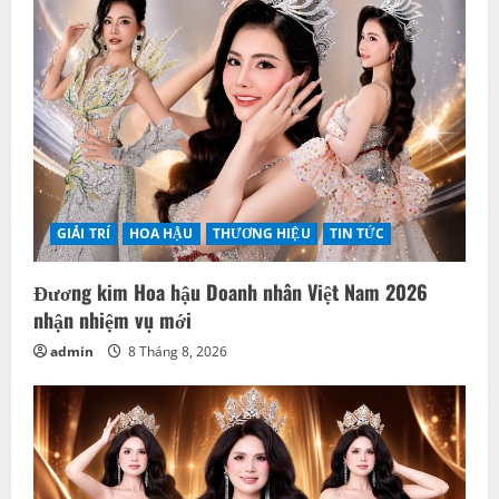
GIẢI TRÍ
HOA HẬU
THƯƠNG HIỆU
TIN TỨC
Đương kim Hoa hậu Doanh nhân Việt Nam 2026
nhận nhiệm vụ mới
admin
8 Tháng 8, 2026