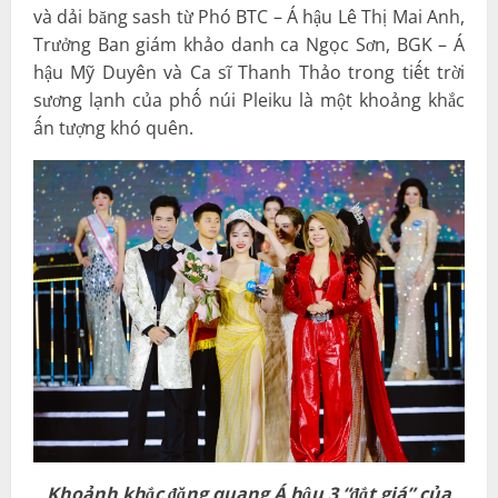
và dải băng sash từ Phó BTC – Á hậu Lê Thị Mai Anh,
Trưởng Ban giám khảo danh ca Ngọc Sơn, BGK – Á
hậu Mỹ Duyên và Ca sĩ Thanh Thảo trong tiết trời
sương lạnh của phố núi Pleiku là một khoảng khắc
ấn tượng khó quên.
Khoảnh khắc đăng quang Á hậu 3 “đắt giá” của