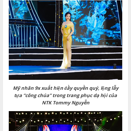
Mỹ nhân 9x
xuất hiện đầy
quyền quý, lộng lẫy
tựa “công chúa”
trong trang phục dạ hội của
NTK Tommy Nguyễn