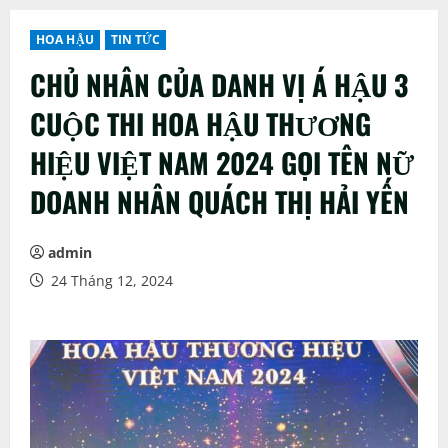
HOA HẬU
TIN TỨC
CHỦ NHÂN CỦA DANH VỊ Á HẬU 3
CUỘC THI HOA HẬU THƯƠNG
HIỆU VIỆT NAM 2024 GỌI TÊN NỮ
DOANH NHÂN QUÁCH THỊ HẢI YẾN
admin
24 Tháng 12, 2024