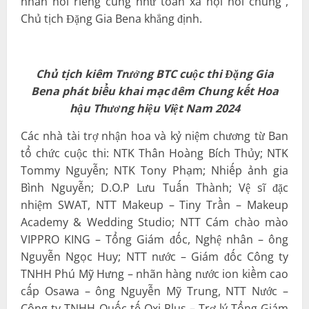
nhân nói riêng cũng như toàn xã hội nói chung”,
Chủ tịch Đặng Gia Bena khẳng định.
Chủ tịch kiêm Trưởng BTC cuộc thi Đặng Gia
Bena phát biểu khai mạc đêm Chung kết Hoa
hậu Thương hiệu Việt Nam 2024
Các nhà tài trợ nhận hoa và kỷ niệm chương từ Ban
tổ chức cuộc thi: NTK Thân Hoàng Bích Thủy; NTK
Tommy Nguyễn; NTK Tony Phạm; Nhiếp ảnh gia
Bình Nguyễn; D.O.P Lưu Tuấn Thành; Vệ sĩ đặc
nhiệm SWAT, NTT Makeup – Tiny Trần – Makeup
Academy & Wedding Studio; NTT Cám chào mào
VIPPRO KING – Tổng Giám đốc, Nghệ nhân – ông
Nguyễn Ngọc Huy; NTT nước – Giám đốc Công ty
TNHH Phú Mỹ Hưng – nhãn hàng nước ion kiềm cao
cấp Osawa – ông Nguyễn Mỹ Trung, NTT Nước –
Công ty TNHH Quốc tế Oxi Plus – Trợ lý Tổng Giám