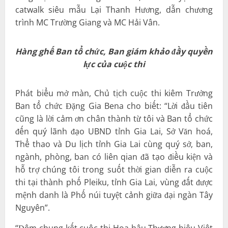
catwalk siêu mẫu Lại Thanh Hương, dẫn chương
trình MC Trường Giang và MC Hải Vân.
Hàng ghế Ban tổ chức, Ban giám khảo đầy quyền
lực của cuộc thi
Phát biểu mở màn, Chủ tịch cuộc thi kiêm Trưởng
Ban tổ chức Đặng Gia Bena cho biết: “Lời đầu tiên
cũng là lời cảm ơn chân thành từ tôi và Ban tổ chức
đến quý lãnh đạo UBND tỉnh Gia Lai, Sở Văn hoá,
Thể thao và Du lịch tỉnh Gia Lai cùng quý sở, ban,
ngành, phòng, ban có liên qian đã tạo điều kiện và
hỗ trợ chúng tôi trong suốt thời gian diễn ra cuộc
thi tại thành phố Pleiku, tỉnh Gia Lai, vùng đất được
mệnh danh là Phố núi tuyệt cảnh giữa đại ngàn Tây
Nguyên”.
“Đêm chung kết cuộc thi Hoa hậu Thương hiệu Việt