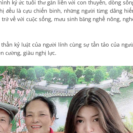
nh ký ức tuổi thơ gắn liền với con thuyền, dòng sôn
ị đều là cựu chiến binh, những người từng dâng hiế
h trở về với cuộc sống, mưu sinh bằng nghề nông, ngh
thần kỷ luật của người lính cùng sự tần tảo của ngườ
n cường, giàu nghị lực.