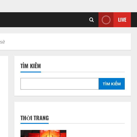
LIVE
 sứ
TÌM KIẾM
TÌM KIẾM
THỜI TRANG