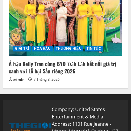
GIẢI TRÍ
HOA HẬU
THƯƠNG HIỆU
TIN TỨC
Á hậu Kelly Tran cùng BYD Đắk Lắk kết nối giá trị
xanh với Lễ hội Sầu riêng 2026
admin
7 Tháng 8, 2026
Company: United States
Entertainment & Media
Address: 1101 Rue Jeanne -