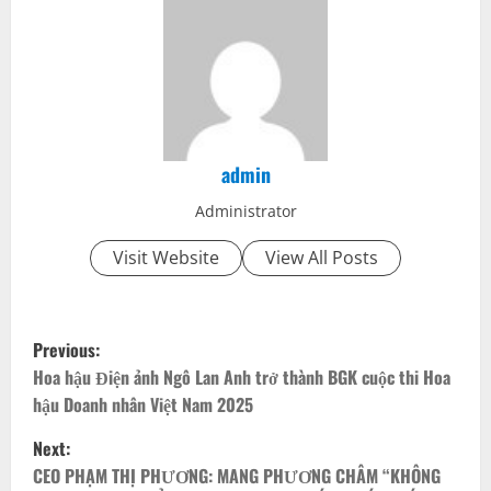
admin
Administrator
Visit Website
View All Posts
P
Previous:
o
Hoa hậu Điện ảnh Ngô Lan Anh trở thành BGK cuộc thi Hoa
hậu Doanh nhân Việt Nam 2025
s
Next:
t
CEO PHẠM THỊ PHƯƠNG: MANG PHƯƠNG CHÂM “KHÔNG