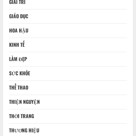
GIẢI TRÍ
GIÁO DỤC
HOA HẬU
KINH TẾ
LÀM ĐẸP
SỨC KHỎE
THỂ THAO
THIỆN NGUYỆN
THỜI TRANG
THƯƠNG HIỆU