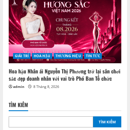
GIẢI TRÍ
HOA HẬU
THƯƠNG HIỆU
TIN TỨC
Hoa hậu Nhân ái Nguyễn Thị Phương trở lại sân chơi
sắc đẹp doanh nhân với vai trò Phó Ban Tổ chức
admin
8 Tháng 8, 2026
TÌM KIẾM
TÌM KIẾM