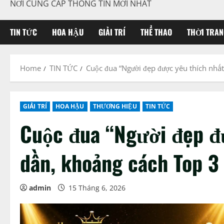
NƠI CUNG CẤP THÔNG TIN MỚI NHẤT
TIN TỨC
HOA HẬU
GIẢI TRÍ
THỂ THAO
THỜI TRAN
Home
TIN TỨC
Cuộc đua “Người đẹp được yêu thích nhất
GIẢI TRÍ
HOA HẬU
THƯƠNG HIỆU
TIN TỨC
Cuộc đua “Người đẹp đ
dần, khoảng cách Top 3 
admin
15 Tháng 6, 2026