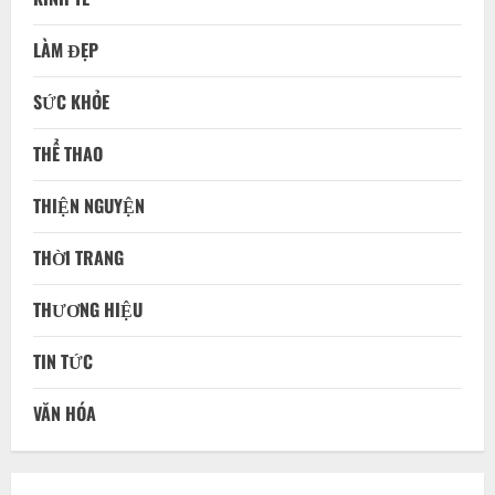
LÀM ĐẸP
SỨC KHỎE
THỂ THAO
THIỆN NGUYỆN
THỜI TRANG
THƯƠNG HIỆU
TIN TỨC
VĂN HÓA