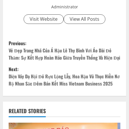
Administrator
Visit Website
View All Posts
P
Previous:
o
Vẻ Đẹp Trang Nhã Của Á Hậu Lê Thy Bình Với Áo Dài Đỏ
Thắm: Sự Kết Hợp Hoàn Hảo Giữa Truyền Thống Và Hiện Đại
s
Next:
t
Diện Váy Dạ Hội Đỏ Rực Lộng Lẫy, Hoa Hậu Vũ Thục Hiền Nở
Rộ Nhan Sắc Đêm Bán Kết Miss Vietnam Business 2025
n
a
v
RELATED STORIES
i