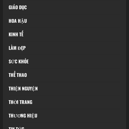
GIÁO DỤC
HOA HẬU
KINH TẾ
LÀM ĐẸP
SỨC KHỎE
THỂ THAO
THIỆN NGUYỆN
THỜI TRANG
THƯƠNG HIỆU
TIN TỨC