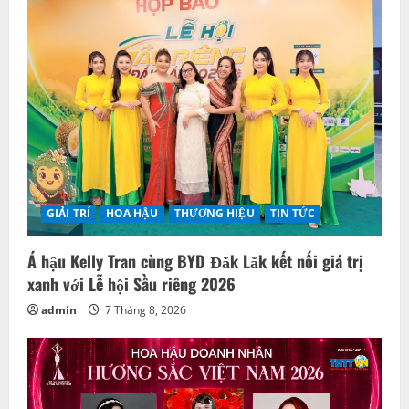
g
a
t
i
o
n
GIẢI TRÍ
HOA HẬU
THƯƠNG HIỆU
TIN TỨC
Á hậu Kelly Tran cùng BYD Đắk Lắk kết nối giá trị
xanh với Lễ hội Sầu riêng 2026
admin
7 Tháng 8, 2026