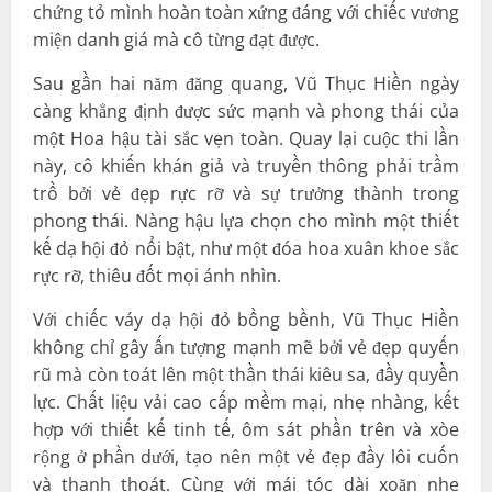
chứng tỏ mình hoàn toàn xứng đáng với chiếc vương
miện danh giá mà cô từng đạt được.
Sau gần hai năm đăng quang, Vũ Thục Hiền ngày
càng khẳng định được sức mạnh và phong thái của
một Hoa hậu tài sắc vẹn toàn. Quay lại cuộc thi lần
này, cô khiến khán giả và truyền thông phải trầm
trồ bởi vẻ đẹp rực rỡ và sự trưởng thành trong
phong thái. Nàng hậu lựa chọn cho mình một thiết
kế dạ hội đỏ nổi bật, như một đóa hoa xuân khoe sắc
rực rỡ, thiêu đốt mọi ánh nhìn.
Với chiếc váy dạ hội đỏ bồng bềnh, Vũ Thục Hiền
không chỉ gây ấn tượng mạnh mẽ bởi vẻ đẹp quyến
rũ mà còn toát lên một thần thái kiêu sa, đầy quyền
lực. Chất liệu vải cao cấp mềm mại, nhẹ nhàng, kết
hợp với thiết kế tinh tế, ôm sát phần trên và xòe
rộng ở phần dưới, tạo nên một vẻ đẹp đầy lôi cuốn
và thanh thoát. Cùng với mái tóc dài xoăn nhẹ