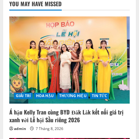
YOU MAY HAVE MISSED
GIẢI TRÍ
HOA HẬU
THƯƠNG HIỆU
TIN TỨC
Á hậu Kelly Tran cùng BYD Đắk Lắk kết nối giá trị
xanh với Lễ hội Sầu riêng 2026
admin
7 Tháng 8, 2026