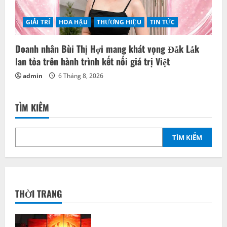
GIẢI TRÍ
HOA HẬU
THƯƠNG HIỆU
TIN TỨC
Doanh nhân Bùi Thị Hợi mang khát vọng Đắk Lắk
lan tỏa trên hành trình kết nối giá trị Việt
admin
6 Tháng 8, 2026
TÌM KIẾM
TÌM KIẾM
THỜI TRANG