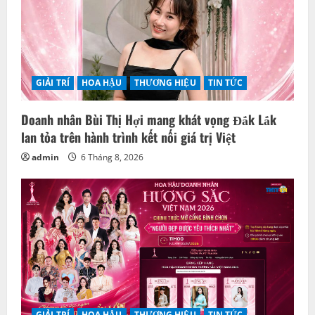
GIẢI TRÍ
HOA HẬU
THƯƠNG HIỆU
TIN TỨC
Doanh nhân Bùi Thị Hợi mang khát vọng Đắk Lắk
lan tỏa trên hành trình kết nối giá trị Việt
admin
6 Tháng 8, 2026
GIẢI TRÍ
HOA HẬU
THƯƠNG HIỆU
TIN TỨC