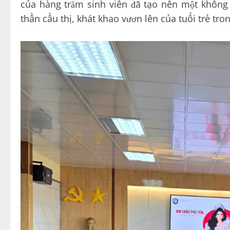
của hàng trăm sinh viên đã tạo nên một không g
thần cầu thị, khát khao vươn lên của tuổi trẻ tron