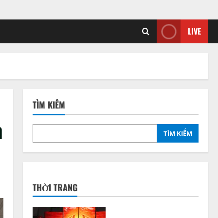
LIVE
TÌM KIẾM
m
TÌM KIẾM
n
THỜI TRANG