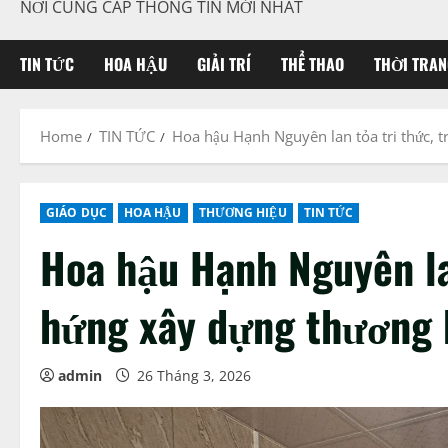
NƠI CUNG CẤP THÔNG TIN MỚI NHẤT
TIN TỨC
HOA HẬU
GIẢI TRÍ
THỂ THAO
THỜI TRAN
Home
TIN TỨC
Hoa hậu Hạnh Nguyên lan tỏa tri thức, 
GIÁO DỤC
HOA HẬU
THƯƠNG HIỆU
TIN TỨC
Hoa hậu Hạnh Nguyên la
hứng xây dựng thương h
admin
26 Tháng 3, 2026