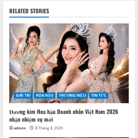
a
v
RELATED STORIES
i
g
a
t
i
o
GIẢI TRÍ
HOA HẬU
THƯƠNG HIỆU
TIN TỨC
n
Đương kim Hoa hậu Doanh nhân Việt Nam 2026
nhận nhiệm vụ mới
admin
8 Tháng 8, 2026