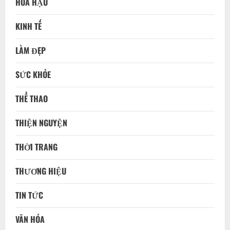
HOA HẬU
KINH TẾ
LÀM ĐẸP
SỨC KHỎE
THỂ THAO
THIỆN NGUYỆN
THỜI TRANG
THƯƠNG HIỆU
TIN TỨC
VĂN HÓA