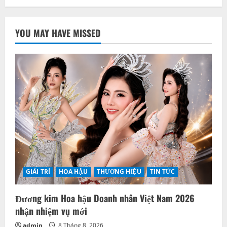
YOU MAY HAVE MISSED
GIẢI TRÍ
HOA HẬU
THƯƠNG HIỆU
TIN TỨC
Đương kim Hoa hậu Doanh nhân Việt Nam 2026
nhận nhiệm vụ mới
admin
8 Tháng 8, 2026