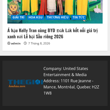
GIẢI TRÍ
HOA HẬU
THƯƠNG HIỆU
TIN TỨC
Á hậu Kelly Tran cùng BYD Đắk Lắk kết nối giá trị
xanh với Lễ hội Sầu riêng 2026
admin
7 Tháng 8, 2026
Company: United States
Entertainment & Media
Address: 1101 Rue Jeanne -
Mance, Montréal, Quebec H2Z
1W8