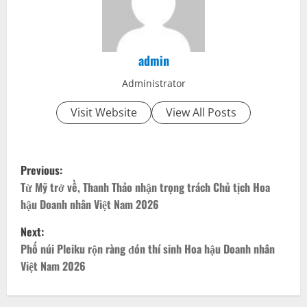
admin
Administrator
Visit Website
View All Posts
P
Previous:
o
Từ Mỹ trở về, Thanh Thảo nhận trọng trách Chủ tịch Hoa
hậu Doanh nhân Việt Nam 2026
s
Next:
t
Phố núi Pleiku rộn ràng đón thí sinh Hoa hậu Doanh nhân
Việt Nam 2026
n