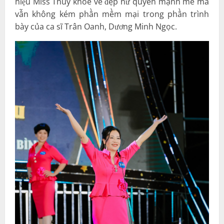
hiệu Miss Thuỷ khoe vẻ đẹp nữ quyền mạnh mẽ mà
vẫn không kém phần mềm mại trong phần trình
bày của ca sĩ Trân Oanh, Dương Minh Ngọc.