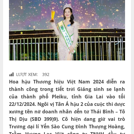
LƯỢT XEM:
392
Hoa hậu Thương hiệu Việt Nam 2024 diễn ra
thành công trong tiết trời Giáng sinh se lạnh
của thành phố Pleiku, tỉnh Gia Lai vào tối
22/12/2024. Ngôi vị Tân Á hậu 2 của cuộc thi được
xướng tên nữ doanh nhân đến từ Thái Bình – Tô
Thị Dịu (SBD 399)9). Cô hiện đang giữ vai trò
Trưởng đại lí Yến Sào Cung Đình Thượng Hoàng,
Trầm Hương Lạc Việt công ty TNHH đầu tư