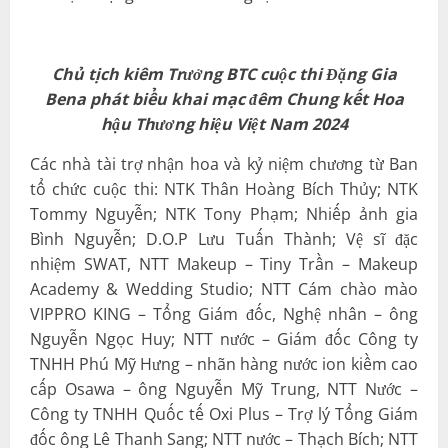
Chủ tịch kiêm Trưởng BTC cuộc thi Đặng Gia
Bena phát biểu khai mạc đêm Chung kết Hoa
hậu Thương hiệu Việt Nam 2024
Các nhà tài trợ nhận hoa và kỷ niệm chương từ Ban
tổ chức cuộc thi: NTK Thân Hoàng Bích Thủy; NTK
Tommy Nguyễn; NTK Tony Phạm; Nhiếp ảnh gia
Bình Nguyễn; D.O.P Lưu Tuấn Thành; Vệ sĩ đặc
nhiệm SWAT, NTT Makeup – Tiny Trần – Makeup
Academy & Wedding Studio; NTT Cám chào mào
VIPPRO KING – Tổng Giám đốc, Nghệ nhân – ông
Nguyễn Ngọc Huy; NTT nước – Giám đốc Công ty
TNHH Phú Mỹ Hưng – nhãn hàng nước ion kiềm cao
cấp Osawa – ông Nguyễn Mỹ Trung, NTT Nước –
Công ty TNHH Quốc tế Oxi Plus – Trợ lý Tổng Giám
đốc ông Lê Thanh Sang; NTT nước – Thạch Bích; NTT