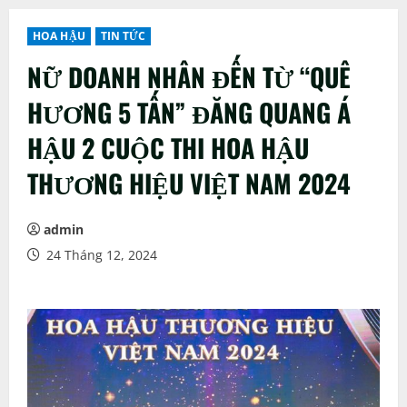
HOA HẬU
TIN TỨC
NỮ DOANH NHÂN ĐẾN TỪ “QUÊ
HƯƠNG 5 TẤN” ĐĂNG QUANG Á
HẬU 2 CUỘC THI HOA HẬU
THƯƠNG HIỆU VIỆT NAM 2024
admin
24 Tháng 12, 2024