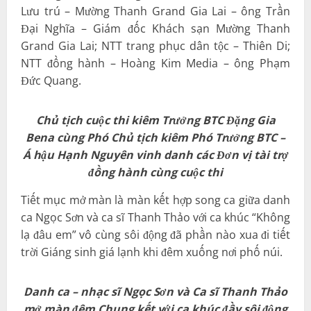
Lưu trú – Mường Thanh Grand Gia Lai – ông Trần
Đại Nghĩa – Giám đốc Khách sạn Mường Thanh
Grand Gia Lai; NTT trang phục dân tộc – Thiên Di;
NTT đồng hành – Hoàng Kim Media – ông Phạm
Đức Quang.
Chủ tịch cuộc thi kiêm Trưởng BTC Đặng Gia
Bena cùng Phó Chủ tịch kiêm Phó Trưởng BTC –
Á hậu Hạnh Nguyên vinh danh các Đơn vị tài trợ
đồng hành cùng cuộc thi
Tiết mục mở màn là màn kết hợp song ca giữa danh
ca Ngọc Sơn và ca sĩ Thanh Thảo với ca khúc “Không
lạ đâu em” vô cùng sôi động đã phần nào xua đi tiết
trời Giáng sinh giá lạnh khi đêm xuống nơi phố núi.
Danh ca – nhạc sĩ Ngọc Sơn và Ca sĩ Thanh Thảo
mở màn đêm Chung kết với ca khúc đầy sôi động