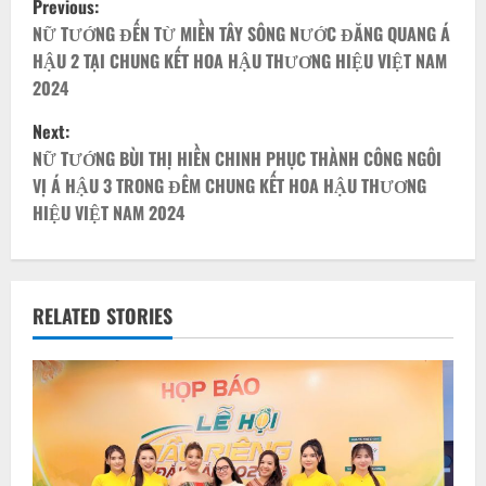
Previous:
o
NỮ TƯỚNG ĐẾN TỪ MIỀN TÂY SÔNG NƯỚC ĐĂNG QUANG Á
HẬU 2 TẠI CHUNG KẾT HOA HẬU THƯƠNG HIỆU VIỆT NAM
s
2024
t
Next:
NỮ TƯỚNG BÙI THỊ HIỀN CHINH PHỤC THÀNH CÔNG NGÔI
n
VỊ Á HẬU 3 TRONG ĐÊM CHUNG KẾT HOA HẬU THƯƠNG
HIỆU VIỆT NAM 2024
a
v
i
RELATED STORIES
g
a
t