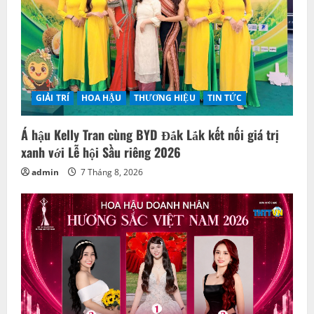
i
o
n
GIẢI TRÍ
HOA HẬU
THƯƠNG HIỆU
TIN TỨC
Á hậu Kelly Tran cùng BYD Đắk Lắk kết nối giá trị
xanh với Lễ hội Sầu riêng 2026
admin
7 Tháng 8, 2026