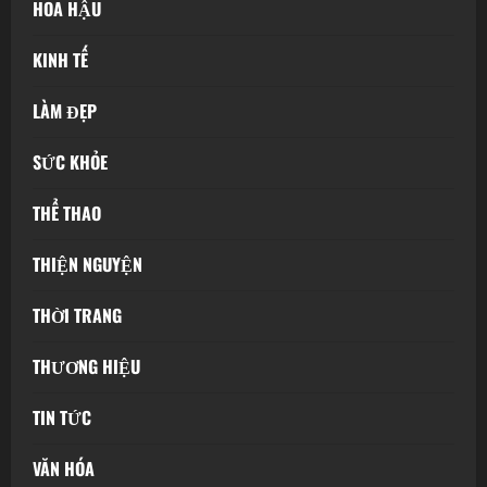
HOA HẬU
KINH TẾ
LÀM ĐẸP
SỨC KHỎE
THỂ THAO
THIỆN NGUYỆN
THỜI TRANG
THƯƠNG HIỆU
TIN TỨC
VĂN HÓA