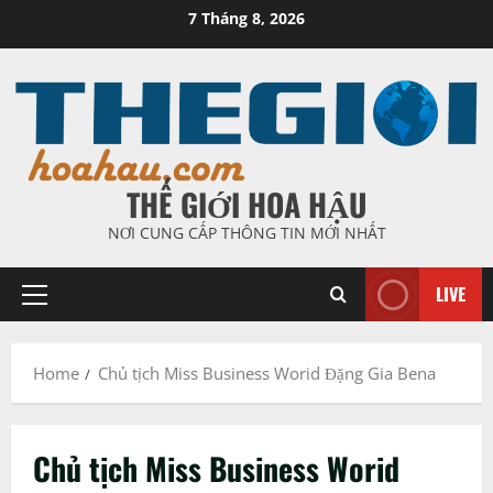
Skip
7 Tháng 8, 2026
to
content
THẾ GIỚI HOA HẬU
NƠI CUNG CẤP THÔNG TIN MỚI NHẤT
LIVE
Primary
Menu
Home
Chủ tịch Miss Business Worid Đặng Gia Bena
Chủ tịch Miss Business Worid