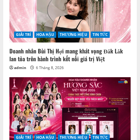
GIẢI TRÍ
HOA HẬU
THƯƠNG HIỆU
TIN TỨC
Doanh nhân Bùi Thị Hợi mang khát vọng Đắk Lắk
lan tỏa trên hành trình kết nối giá trị Việt
admin
6 Tháng 8, 2026
GIẢI TRÍ
HOA HẬU
THƯƠNG HIỆU
TIN TỨC