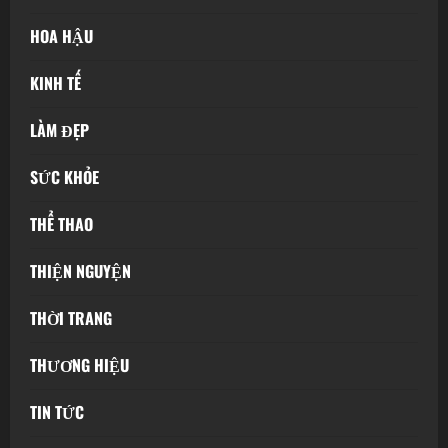
HOA HẬU
KINH TẾ
LÀM ĐẸP
SỨC KHỎE
THỂ THAO
THIỆN NGUYỆN
THỜI TRANG
THƯƠNG HIỆU
TIN TỨC