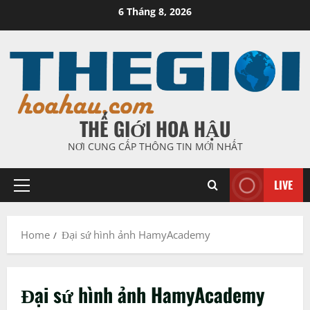
Skip
6 Tháng 8, 2026
to
content
THẾ GIỚI HOA HẬU
NƠI CUNG CẤP THÔNG TIN MỚI NHẤT
LIVE
Primary
Menu
Home
Đại sứ hình ảnh HamyAcademy
Đại sứ hình ảnh HamyAcademy