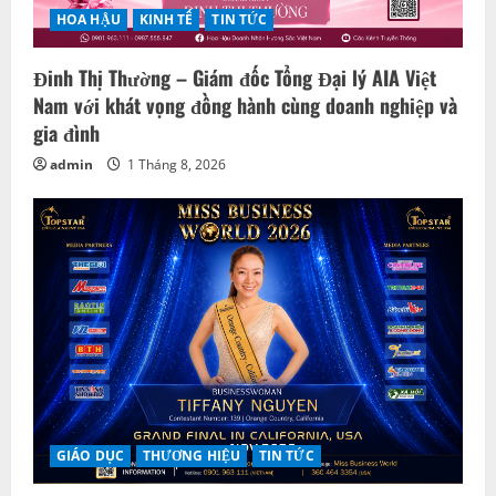
HOA HẬU
KINH TẾ
TIN TỨC
Đinh Thị Thường – Giám đốc Tổng Đại lý AIA Việt
Nam với khát vọng đồng hành cùng doanh nghiệp và
gia đình
admin
1 Tháng 8, 2026
GIÁO DỤC
THƯƠNG HIỆU
TIN TỨC