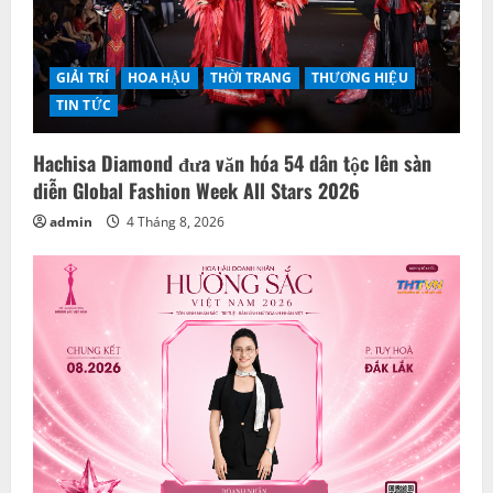
GIẢI TRÍ
HOA HẬU
THỜI TRANG
THƯƠNG HIỆU
TIN TỨC
Hachisa Diamond đưa văn hóa 54 dân tộc lên sàn
diễn Global Fashion Week All Stars 2026
admin
4 Tháng 8, 2026