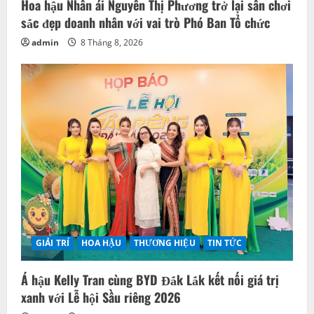
Hoa hậu Nhân ái Nguyễn Thị Phương trở lại sân chơi
sắc đẹp doanh nhân với vai trò Phó Ban Tổ chức
admin
8 Tháng 8, 2026
GIẢI TRÍ
HOA HẬU
THƯƠNG HIỆU
TIN TỨC
Á hậu Kelly Tran cùng BYD Đắk Lắk kết nối giá trị
xanh với Lễ hội Sầu riêng 2026