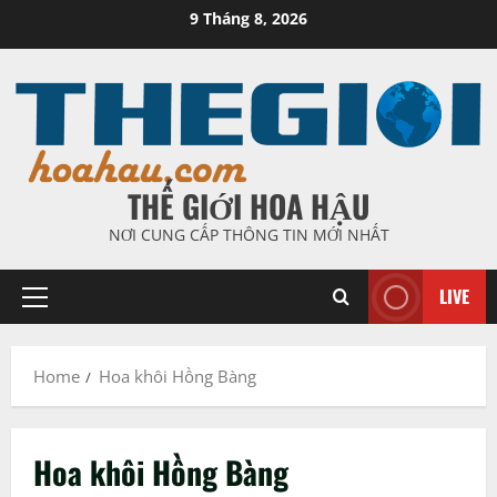
Skip
9 Tháng 8, 2026
to
content
THẾ GIỚI HOA HẬU
NƠI CUNG CẤP THÔNG TIN MỚI NHẤT
LIVE
Primary
Menu
Home
Hoa khôi Hồng Bàng
Hoa khôi Hồng Bàng