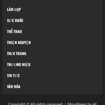
LÀM ĐẸP
SỨC KHỎE
THỂ THAO
THIỆN NGUYỆN
THỜI TRANG
THƯƠNG HIỆU
TIN TỨC
VĂN HÓA
Copyright © All rights reserved.
|
MoreNews
by AF