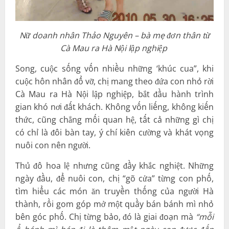
Nữ doanh nhân Thảo Nguyên – bà mẹ đơn thân từ
Cà Mau ra Hà Nội lập nghiệp
Song, cuộc sống vốn nhiều những ‘khúc cua”, khi
cuộc hôn nhân đổ vỡ, chị mang theo đứa con nhỏ rời
Cà Mau ra Hà Nội lập nghiệp, bắt đầu hành trình
gian khó nơi đất khách. Không vốn liếng, không kiến
thức, cũng chẳng mối quan hệ, tất cả những gì chị
có chỉ là đôi bàn tay, ý chí kiên cường và khát vọng
nuôi con nên người.
Thủ đô hoa lệ nhưng cũng đầy khắc nghiệt. Những
ngày đầu, để nuôi con, chị “gõ cửa” từng con phố,
tìm hiểu các món ăn truyền thống của người Hà
thành, rồi gom góp mở một quầy bán bánh mì nhỏ
bên góc phố. Chị từng bảo, đó là giai đoạn mà
“mỗi