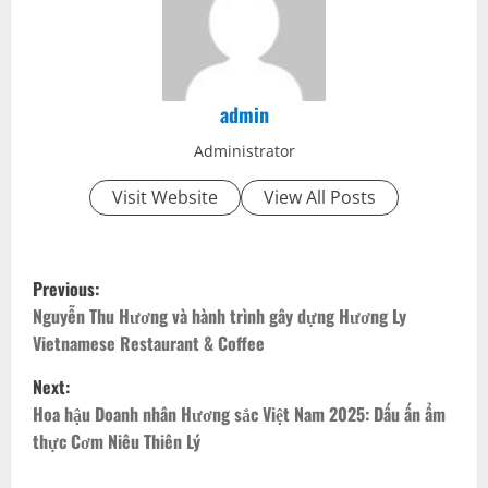
admin
Administrator
Visit Website
View All Posts
P
Previous:
o
Nguyễn Thu Hương và hành trình gây dựng Hương Ly
Vietnamese Restaurant & Coffee
s
Next:
t
Hoa hậu Doanh nhân Hương sắc Việt Nam 2025: Dấu ấn ẩm
thực Cơm Niêu Thiên Lý
n