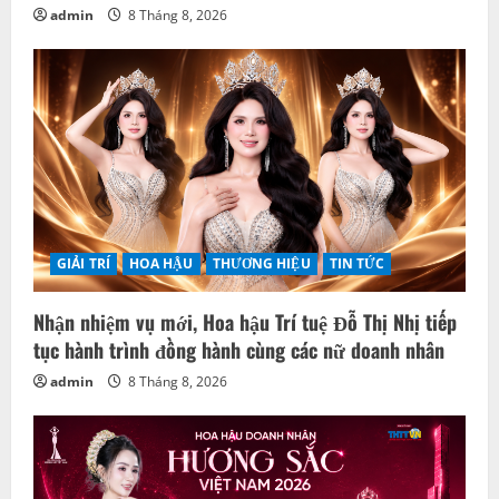
admin
8 Tháng 8, 2026
GIẢI TRÍ
HOA HẬU
THƯƠNG HIỆU
TIN TỨC
Nhận nhiệm vụ mới, Hoa hậu Trí tuệ Đỗ Thị Nhị tiếp
tục hành trình đồng hành cùng các nữ doanh nhân
admin
8 Tháng 8, 2026