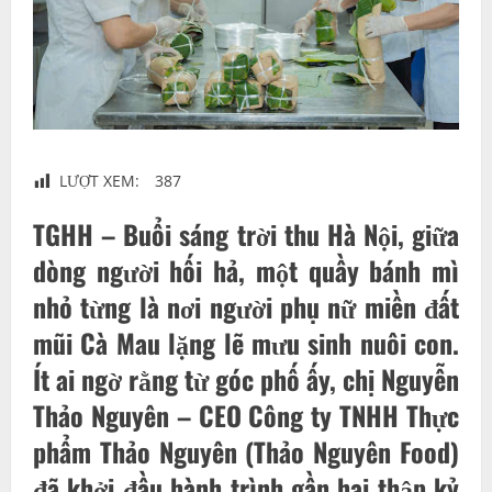
LƯỢT XEM:
387
TGHH –
Buổi sáng trời thu Hà Nội, giữa
dòng người hối hả, một quầy bánh mì
nhỏ từng là nơi người phụ nữ miền đất
mũi Cà Mau lặng lẽ mưu sinh nuôi con.
Ít ai ngờ rằng từ góc phố ấy, chị Nguyễn
Thảo Nguyên – CEO Công ty TNHH Thực
phẩm Thảo Nguyên (Thảo Nguyên Food)
đã khởi đầu hành trình gần hai thập kỷ