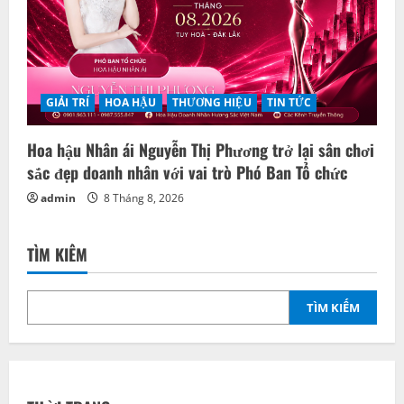
GIẢI TRÍ
HOA HẬU
THƯƠNG HIỆU
TIN TỨC
Hoa hậu Nhân ái Nguyễn Thị Phương trở lại sân chơi
sắc đẹp doanh nhân với vai trò Phó Ban Tổ chức
admin
8 Tháng 8, 2026
TÌM KIẾM
TÌM KIẾM