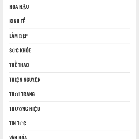
HOA HẬU
KINH TẾ
LÀM ĐẸP
SỨC KHỎE
THỂ THAO
THIỆN NGUYỆN
THỜI TRANG
THƯƠNG HIỆU
TIN TỨC
VĂN HÓA