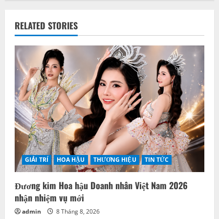
a
v
RELATED STORIES
i
g
a
t
i
o
GIẢI TRÍ
HOA HẬU
THƯƠNG HIỆU
TIN TỨC
n
Đương kim Hoa hậu Doanh nhân Việt Nam 2026
nhận nhiệm vụ mới
admin
8 Tháng 8, 2026