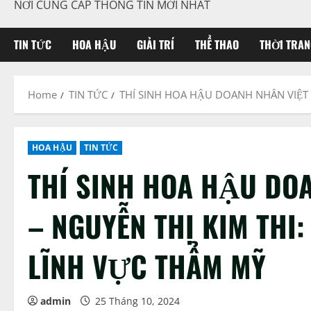
NƠI CUNG CẤP THÔNG TIN MỚI NHẤT
TIN TỨC
HOA HẬU
GIẢI TRÍ
THỂ THAO
THỜI TRAN
Home
TIN TỨC
THÍ SINH HOA HẬU DOANH NHÂN VIỆT 
HOA HẬU
TIN TỨC
THÍ SINH HOA HẬU DO
– NGUYỄN THỊ KIM THI:
LĨNH VỰC THẨM MỸ
admin
25 Tháng 10, 2024