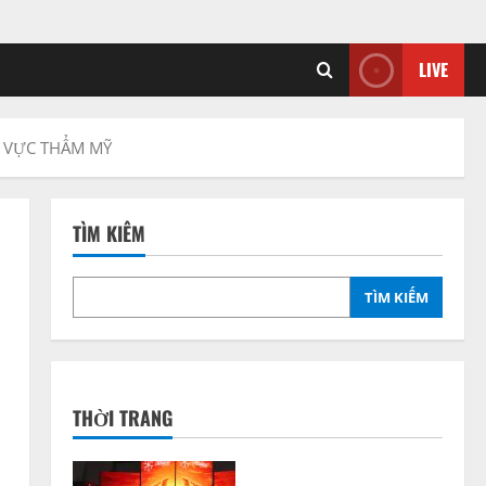
LIVE
H VỰC THẨM MỸ
TÌM KIẾM
TÌM KIẾM
THỜI TRANG