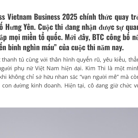
s Vietnam Business 2025 chính thức quay tr
phố Hưng Yên. Cuộc thi đang nhận được sự qua
hắp mọi miền tổ quốc. Mới đây, BTC công bố n
iến binh nghìn máu” của cuộc thi năm nay
.
 thanh tú cùng với thân hình quyến rũ, yêu kiều, thầ
 người phụ nữ Việt Nam hiện đại. Kim Thi là một min
, khi không chỉ sở hữu nhan sắc “vạn người mê” mà cò
 con đường kinh doanh. Hiện tại, cô đang giữ chức v