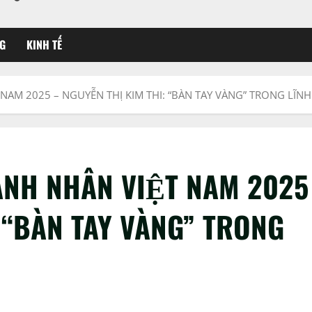
G
KINH TẾ
NAM 2025 – NGUYỄN THỊ KIM THI: “BÀN TAY VÀNG” TRONG LĨN
ANH NHÂN VIỆT NAM 2025
 “BÀN TAY VÀNG” TRONG