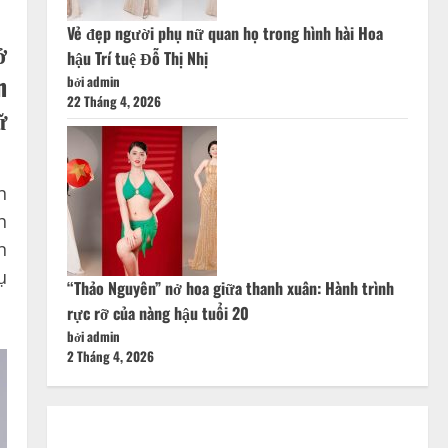
Vẻ đẹp người phụ nữ quan họ trong hình hài Hoa
ở
hậu Trí tuệ Đỗ Thị Nhị
n
bởi admin
22 Tháng 4, 2026
ữ
n
h
n
ụ
“Thảo Nguyên” nở hoa giữa thanh xuân: Hành trình
rực rỡ của nàng hậu tuổi 20
bởi admin
2 Tháng 4, 2026