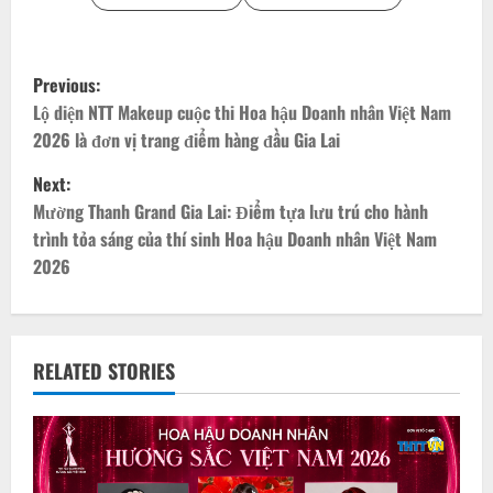
P
Previous:
o
Lộ diện NTT Makeup cuộc thi Hoa hậu Doanh nhân Việt Nam
2026 là đơn vị trang điểm hàng đầu Gia Lai
s
Next:
t
Mường Thanh Grand Gia Lai: Điểm tựa lưu trú cho hành
trình tỏa sáng của thí sinh Hoa hậu Doanh nhân Việt Nam
n
2026
a
v
RELATED STORIES
i
g
a