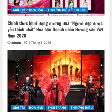
GIẢI TRÍ
HOA HẬU
THƯƠNG HIỆU
TIN TỨC
Chính thức khởi động đường đua “Người đẹp được
yêu thích nhất” Hoa hậu Doanh nhân Hương sắc Việt
Nam 2026
admin
5 Tháng 8, 2026
GIẢI TRÍ
HOA HẬU
THỜI TRANG
THƯƠNG HIỆU