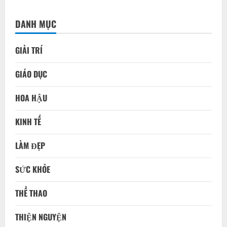
DANH MỤC
GIẢI TRÍ
GIÁO DỤC
HOA HẬU
KINH TẾ
LÀM ĐẸP
SỨC KHỎE
THỂ THAO
THIỆN NGUYỆN