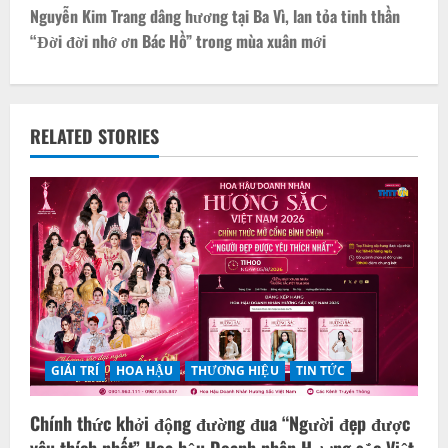
t
Nguyễn Kim Trang dâng hương tại Ba Vì, lan tỏa tinh thần
“Đời đời nhớ ơn Bác Hồ” trong mùa xuân mới
n
a
v
RELATED STORIES
i
g
a
t
i
GIẢI TRÍ
HOA HẬU
THƯƠNG HIỆU
TIN TỨC
o
Chính thức khởi động đường đua “Người đẹp được
n
yêu thích nhất” Hoa hậu Doanh nhân Hương sắc Việt