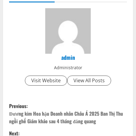
admin
Administrator
Visit Website
View All Posts
P
Previous:
o
Đương kim Hoa hậu Doanh nhân Châu Á 2025 Ban Thị Thu
ngồi ghế Giám khảo sau 4 tháng đăng quang
s
Next: