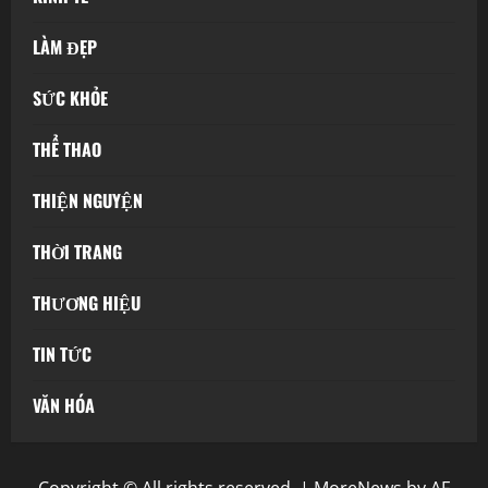
LÀM ĐẸP
SỨC KHỎE
THỂ THAO
THIỆN NGUYỆN
THỜI TRANG
THƯƠNG HIỆU
TIN TỨC
VĂN HÓA
Copyright © All rights reserved.
|
MoreNews
by AF