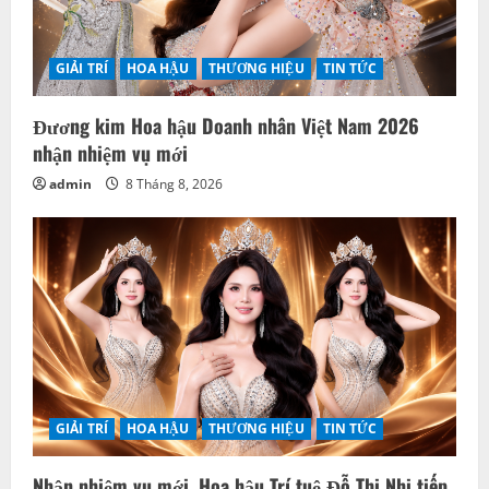
GIẢI TRÍ
HOA HẬU
THƯƠNG HIỆU
TIN TỨC
Nhận nhiệm vụ mới, Hoa hậu Trí tuệ Đỗ Thị Nhị tiếp
tục hành trình đồng hành cùng các nữ doanh nhân
admin
8 Tháng 8, 2026