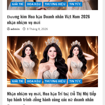
GIẢI TRÍ
HOA HẬU
THƯƠNG HIỆU
TIN TỨC
Nhận nhiệm vụ mới, Hoa hậu Trí tuệ Đỗ Thị Nhị tiếp
tục hành trình đồng hành cùng các nữ doanh nhân
admin
8 Tháng 8, 2026
TÌM KIẾM
TÌM KIẾM
THỜI TRANG