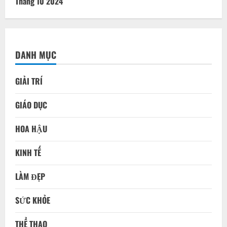
KINH TẾ
LÀM ĐẸP
SỨC KHỎE
THỂ THAO
THIỆN NGUYỆN
THỜI TRANG
THƯƠNG HIỆU
TIN TỨC
VĂN HÓA