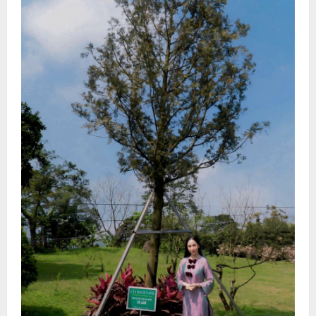
Người đẹp Nguyễn Kim Trang xúc động cho biết:
“Được cùng đại diện bộ, ngành và cộng đồng doanh
nghiệp dâng hương tưởng niệm Bác và trực tiếp
tham gia Tết trồng cây tại Ba Vì là niềm vinh dự lớn
lao đối với tôi. Là một doanh nhân trẻ, tôi luôn tâm
niệm phải sống và làm việc theo tư tưởng, đạo đức,