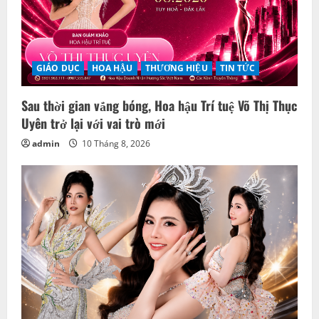
GIẢI TRÍ
HOA HẬU
THƯƠNG HIỆU
TIN TỨC
Đương kim Hoa hậu Doanh nhân Việt Nam 2026
nhận nhiệm vụ mới
admin
8 Tháng 8, 2026