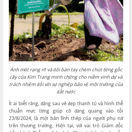
cây của Kim Trang minh chứng cho niềm vinh dự và
trách nhiệm đối với sự nghiệp bảo vệ môi trường của
đất nước
Ít ai biết rằng, đằng sau vẻ đẹp thanh tú và hình thể
chuẩn mực từng giúp cô đăng quang vào tối
23/8/2024, là một bản lĩnh thép của người phụ nữ
trên thương trường. Hiện tại, với vai trò Giám đốc
điều hành Thẩm mỹ Andola Clinic (với bước chuyển
mình chiến lược từ Hải Dương sang Hải Phòng), Kim
Trang đang khẳng định vị thế của mình trong ngành
làm đẹp Việt Nam.