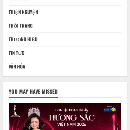
YOU MAY HAVE MISSED
GIÁO DỤC
HOA HẬU
THƯƠNG HIỆU
TIN TỨC
Sau thời gian vắng bóng, Hoa hậu Trí tuệ Võ Thị Thục
Uyên trở lại với vai trò mới
admin
10 Tháng 8, 2026