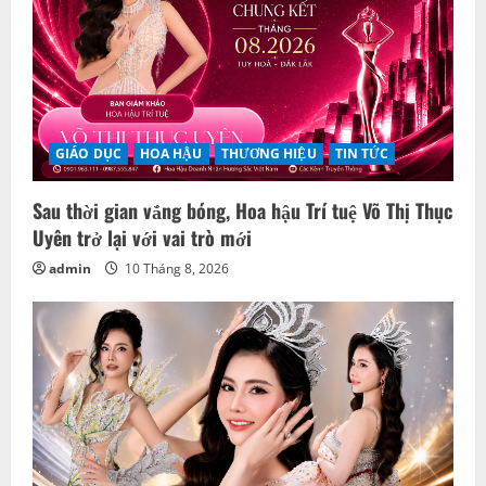
GIẢI TRÍ
HOA HẬU
THƯƠNG HIỆU
TIN TỨC
Đương kim Hoa hậu Doanh nhân Việt Nam 2026
nhận nhiệm vụ mới
admin
8 Tháng 8, 2026