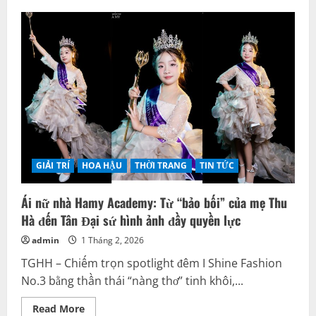
GIẢI TRÍ
HOA HẬU
THỜI TRANG
TIN TỨC
Ái nữ nhà Hamy Academy: Từ “bảo bối” của mẹ Thu
Hà đến Tân Đại sứ hình ảnh đầy quyền lực
admin
1 Tháng 2, 2026
TGHH – Chiếm trọn spotlight đêm I Shine Fashion
No.3 bằng thần thái “nàng thơ” tinh khôi,...
Read
Read More