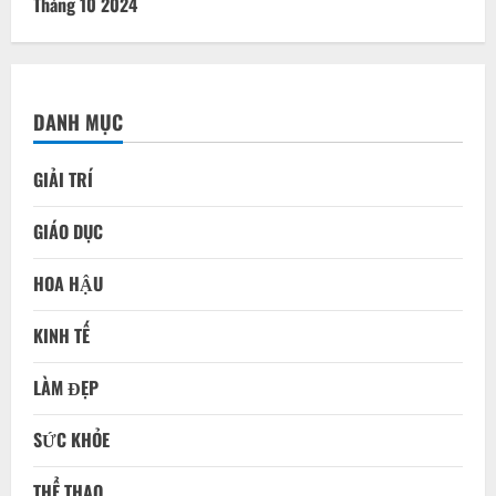
Tháng 10 2024
DANH MỤC
GIẢI TRÍ
GIÁO DỤC
HOA HẬU
KINH TẾ
LÀM ĐẸP
SỨC KHỎE
THỂ THAO