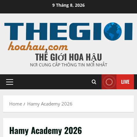
Skip
9 Tháng 8, 2026
to
content
THẾ GIỚI HOA HẬU
NƠI CUNG CẤP THÔNG TIN MỚI NHẤT
LIVE
Primary
Menu
Home
Hamy Academy 2026
Hamy Academy 2026