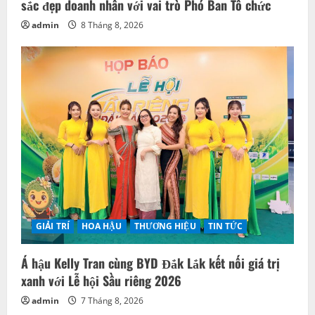
sắc đẹp doanh nhân với vai trò Phó Ban Tổ chức
admin
8 Tháng 8, 2026
GIẢI TRÍ
HOA HẬU
THƯƠNG HIỆU
TIN TỨC
Á hậu Kelly Tran cùng BYD Đắk Lắk kết nối giá trị
xanh với Lễ hội Sầu riêng 2026
admin
7 Tháng 8, 2026