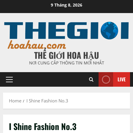
Skip
9 Tháng 8, 2026
to
content
THẾ GIỚI HOA HẬU
NƠI CUNG CẤP THÔNG TIN MỚI NHẤT
LIVE
Primary
Menu
Home
I Shine Fashion No.3
I Shine Fashion No.3