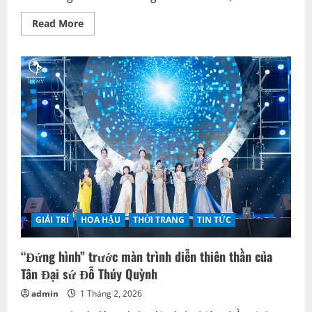
Read
Read More
more
about
Ái
nữ
nhà
Hamy
Academy:
Từ
“bảo
bối”
của
mẹ
Thu
Hà
đến
Tân
Đại
sứ
hình
ảnh
GIẢI TRÍ
HOA HẬU
THỜI TRANG
TIN TỨC
đầy
quyền
lực
“Đứng hình” trước màn trình diễn thiên thần của
Tân Đại sứ Đỗ Thúy Quỳnh
admin
1 Tháng 2, 2026