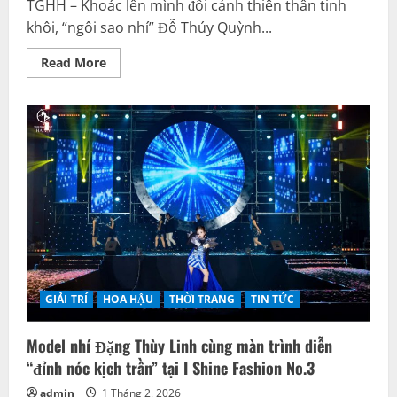
TGHH – Khoác lên mình đôi cánh thiên thần tinh
khôi, “ngôi sao nhí” Đỗ Thúy Quỳnh...
Read
Read More
more
about
“Đứng
hình”
trước
màn
trình
diễn
thiên
thần
của
Tân
Đại
sứ
Đỗ
Thúy
Quỳnh
GIẢI TRÍ
HOA HẬU
THỜI TRANG
TIN TỨC
Model nhí Đặng Thùy Linh cùng màn trình diễn
“đỉnh nóc kịch trần” tại I Shine Fashion No.3
admin
1 Tháng 2, 2026