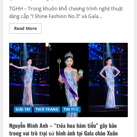
TGHH – Trong khuôn khổ chương trình nghệ thuật
đẳng cấp “I Shine Fashion No.3” và Gala...
Read
Read More
more
about
Model
nhí
Đặng
Thùy
Linh
cùng
màn
trình
diễn
“đỉnh
nóc
kịch
trần”
tại
I
Shine
Fashion
GIẢI TRÍ
THỜI TRANG
TIN TỨC
No.3
Nguyễn Minh Anh – “Đóa hoa hàm tiếu” gây bão
trong vai trò Đại sứ hình ảnh tại Gala chào Xuân