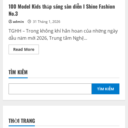
Xuân
100 Model Kids thắp sáng sàn diễn I Shine Fashion
2026
No.3
admin
31 Tháng 1, 2026
TGHH – Trong không khí hân hoan của những ngày
đầu năm mới 2026, Trung tâm Nghệ...
Read
Read More
more
about
100
Model
Kids
TÌM KIẾM
thắp
sáng
sàn
diễn
I
TÌM KIẾM
Shine
Fashion
No.3
THỜI TRANG