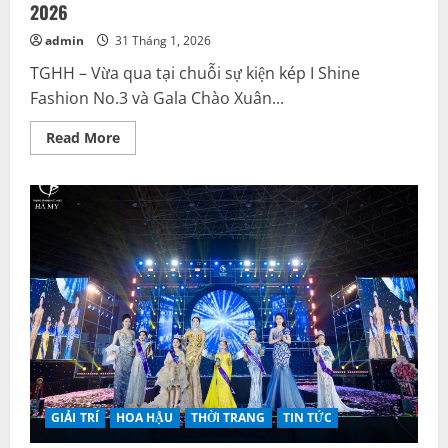
2026
admin
31 Tháng 1, 2026
TGHH – Vừa qua tại chuỗi sự kiện kép I Shine
Fashion No.3 và Gala Chào Xuân...
Read
Read More
more
about
Nguyễn
Minh
Anh
–
“Đóa
hoa
hàm
tiếu”
gây
bão
trong
vai
trò
Đại
sứ
hình
ảnh
tại
GIẢI TRÍ
HOA HẬU
THỜI TRANG
TIN TỨC
Gala
chào