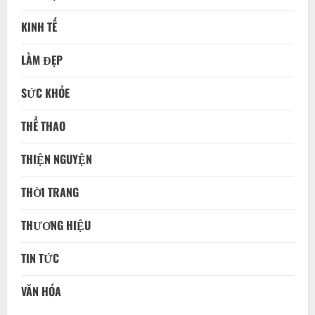
KINH TẾ
LÀM ĐẸP
SỨC KHỎE
THỂ THAO
THIỆN NGUYỆN
THỜI TRANG
THƯƠNG HIỆU
TIN TỨC
VĂN HÓA