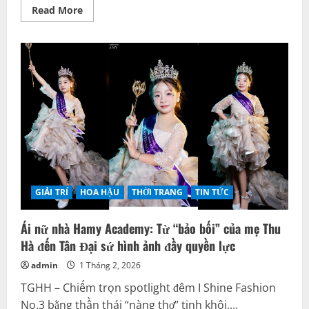
Read
Read More
more
about
Ngắm
trọn
nhan
sắc
“Bạch
Nguyệt
Quang”
của
Đại
sứ
Trần
Khánh
Linh
–
Nàng
thơ
nhí
GIẢI TRÍ
HOA HẬU
THỜI TRANG
TIN TỨC
làm
chao
đảo
Ái nữ nhà Hamy Academy: Từ “bảo bối” của mẹ Thu
sàn
runway
Hà đến Tân Đại sứ hình ảnh đầy quyền lực
I
Shine
admin
1 Tháng 2, 2026
Fashion
TGHH – Chiếm trọn spotlight đêm I Shine Fashion
No.3 bằng thần thái “nàng thơ” tinh khôi,...