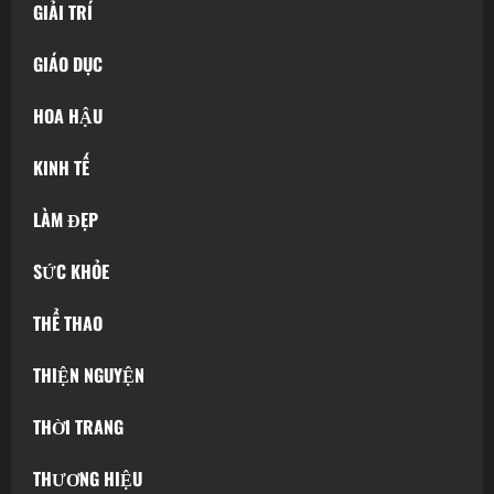
GIẢI TRÍ
GIÁO DỤC
HOA HẬU
KINH TẾ
LÀM ĐẸP
SỨC KHỎE
THỂ THAO
THIỆN NGUYỆN
THỜI TRANG
THƯƠNG HIỆU