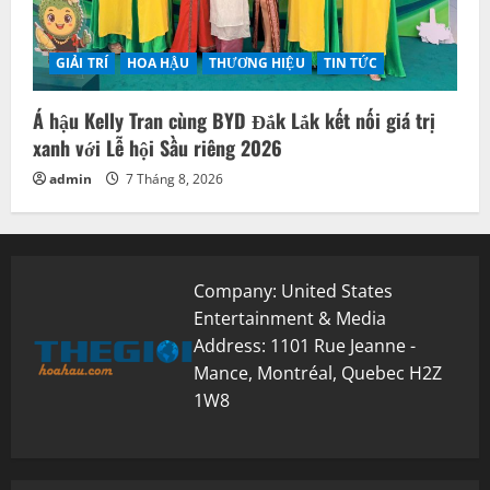
GIẢI TRÍ
HOA HẬU
THƯƠNG HIỆU
TIN TỨC
Á hậu Kelly Tran cùng BYD Đắk Lắk kết nối giá trị
xanh với Lễ hội Sầu riêng 2026
admin
7 Tháng 8, 2026
Company: United States
Entertainment & Media
Address: 1101 Rue Jeanne -
Mance, Montréal, Quebec H2Z
1W8